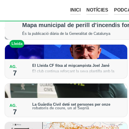
INICI
NOTÍCIES
PODC
La tempesta d’aquesta nit deixa pedreg
Mapa municipal de perill d’incendis fo
Tot i els xàfecs i la calamarsa, els cultius del Segrià, la Noguera
És la publicació diària de la Generalitat de Catalunya
Lleida
Lleida
El Lleida CF fitxa al migcampista Joel Jané
AG.
El club continua reforçant la seva plantilla amb la
7
incorporació del jugador lleidatà per a la temporada
2026-27
La Guàrdia Civil deté set persones per onze
AG.
robatoris de coure, un al Segrià
7
El grup hauria robat 85 tones de coure en empreses
d'Aragó i Catalunya i en plantes fotovoltaiques de
Castella-la Manxa