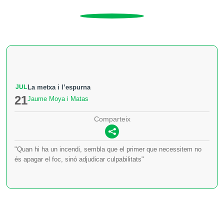
JUL
La metxa i l’espurna
21
Jaume Moya i Matas
Comparteix
"Quan hi ha un incendi, sembla que el primer que necessitem no
és apagar el foc, sinó adjudicar culpabilitats"