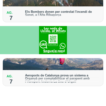
Els Bombers donen per controlat l'incendi de
AG.
Senet, a l'Alta Ribagorça
7
El cos manté la vigilància de la zona amb drons i
mitjans aeris per detectar possibles punts calents
Aeroports de Catalunya prova un sistema a
AG.
Organyà per comptabilitzar el parapent amb
7
l’Aeroport Andorra-La Seu d’Urgell
El dispositiu geolocalitza els parapentistes amb una
aplicació mòbil per donar pas als avions amb vols
instrumentals