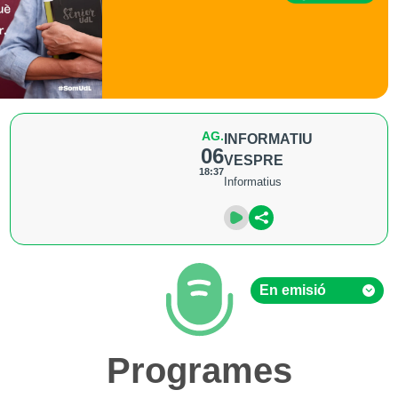
AG.
INFORMATIU
06
VESPRE
18:37
Informatius
En emisió
En emisió
Programes
Hemeroteca