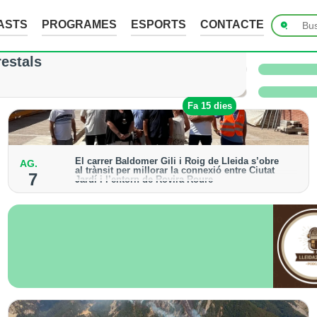
ASTS
PROGRAMES
ESPORTS
CONTACTE
ades de fins a 7 cm a Raimat, però la verema n
restals
 i l’Urgell no han sofert danys
Fa 8 hores
Fa 15 dies
El carrer Baldomer Gili i Roig de Lleida s’obre
AG.
al trànsit per millorar la connexió entre Ciutat
7
Jardí i l’entorn de Rovira Roure
S’ha urbanitzat un tram de 135 metres, que incorpora
voreres accessibles, arbrat i renovació dels serveis
urbans