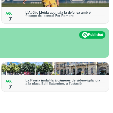
L'Atlètic Lleida apuntala la defensa amb el
AG.
fitxatge del central Fer Romero
7
Arriba per cobrir la lesió de llarga durada de Cristian
Abreu
Publicitat
La Paeria instal·larà càmeres de videovigilància
AG.
a la plaça Edil Saturnino, a l'estació
7
A proposta del grup municipal de Junts