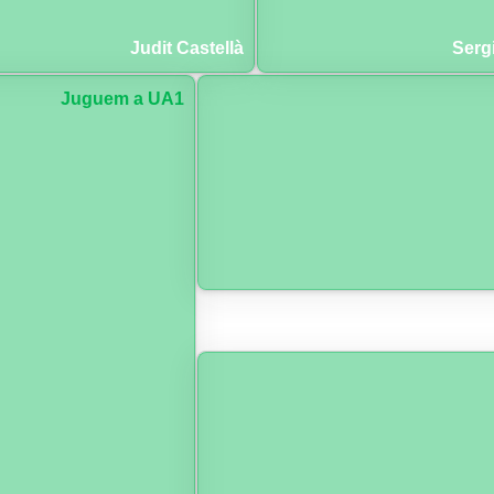
Judit Castellà
Serg
Juguem a UA1