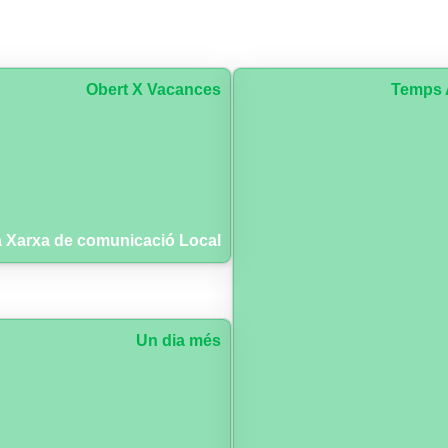
Obert X Vacances
Temps 
 Xarxa de comunicació Local
Un dia més