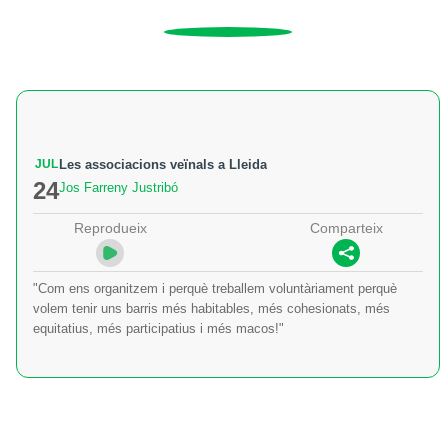
JUL
Les associacions veïnals a Lleida
24
Jos Farreny Justribó
Reprodueix
Comparteix
"Com ens organitzem i perquè treballem voluntàriament perquè
volem tenir uns barris més habitables, més cohesionats, més
equitatius, més participatius i més macos!"