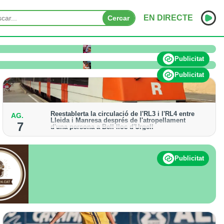
EN DIRECTE
Cercar
o pateix afectacions significatives
INICI
Publicitat
NOTÍCIES
Publicitat
PODCASTS
Reestablerta la circulació de l'RL3 i l'RL4 entre
AG.
PROGRAMES
Lleida i Manresa després de l'atropellament
7
d'una persona a Bell-lloc d'Urgell
ESPORTS
Els trens aniran recuperant la freqüència de pas
habitual de forma progressiva
CONTACTE
Publicitat