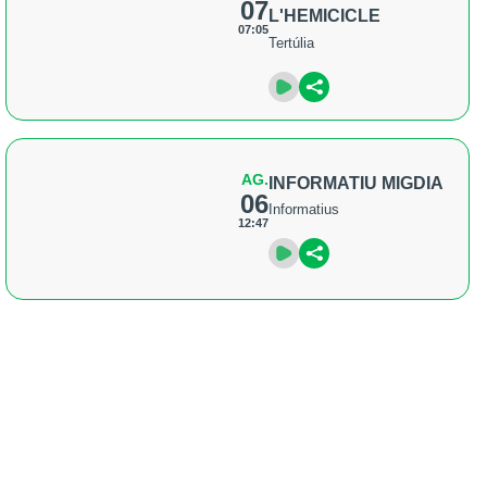
07
L'HEMICICLE
07:05
Tertúlia
AG.
INFORMATIU MIGDIA
06
Informatius
12:47