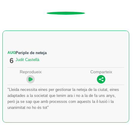
AUG
Periple de neteja
6
Judit Castellà
Reprodueix
Comparteix
"Lleida necessita eines per gestionar la neteja de la ciutat, eines
adaptades a la societat que tenim ara i no a la de fa uns anys,
però ja se sap que amb processos com aquests la il·lusió i la
unanimitat no ho és tot"