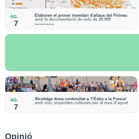
Elaboren el primer inventari d'allaus del Pirineu
AG.
amb la documentació de més de 20.000
7
fenòmens
Obra de l'Institut Cartogràfic i Geològic de Catalunya,
amb dades a partir del 1427
Alcoletge dona continuïtat a ‘l’Estiu a la Fresca’
AG.
amb cinc propostes culturals per al mes d’agost
7
Un dels grans protagonistes de la programació serà
l’astronomia amb ‘Alcoletge mira al cel’
Opinió