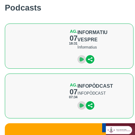
Podcasts
AG.
INFORMATIU
07
VESPRE
18:31
Informatius
AG.
INFOPÒDCAST
07
INFOPÒDCAST
07:34