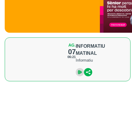
AG.
INFORMATIU
07
MATINAL
06:21
Informatiu