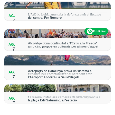
per detectar possibles punts calents
L'Atlètic Lleida apuntala la defensa amb el fitxatge
AG.
del central Fer Romero
7
Arriba per cobrir la lesió de llarga durada de Cristian Abreu
Publicitat
Alcoletge dona continuïtat a ‘l’Estiu a la Fresca’
AG.
amb cinc propostes culturals per al mes d’agost
7
Un dels grans protagonistes de la programació serà
l’astronomia amb ‘Alcoletge mira al cel’
Aeroports de Catalunya prova un sistema a
AG.
Organyà per comptabilitzar el parapent amb
7
l’Aeroport Andorra-La Seu d’Urgell
El dispositiu geolocalitza els parapentistes amb una aplicació
mòbil per donar pas als avions amb vols instrumentals
La Paeria instal·larà càmeres de videovigilància a
AG.
la plaça Edil Saturnino, a l'estació
7
A proposta del grup municipal de Junts