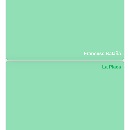
Francesc Balañá
La Plaça