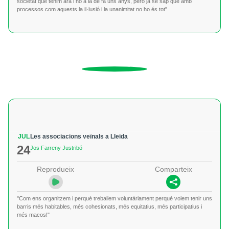
societat que tenim ara i no a la de fa uns anys, però ja se sap que amb
processos com aquests la il·lusió i la unanimitat no ho és tot"
JUL
Les associacions veïnals a Lleida
24
Jos Farreny Justribó
Reprodueix
Comparteix
"Com ens organitzem i perquè treballem voluntàriament perquè volem tenir uns
barris més habitables, més cohesionats, més equitatius, més participatius i
més macos!"