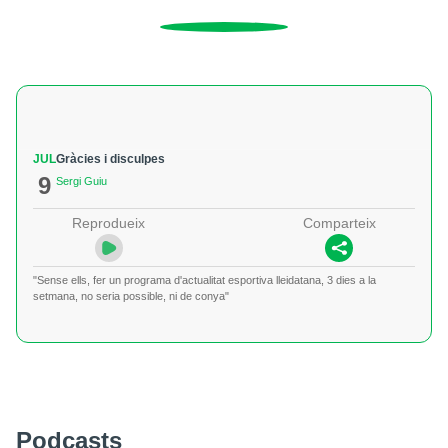
JUL
Gràcies i disculpes
9
Sergi Guiu
Reprodueix
Comparteix
"Sense ells, fer un programa d'actualitat esportiva lleidatana, 3 dies a la
setmana, no seria possible, ni de conya"
Podcasts