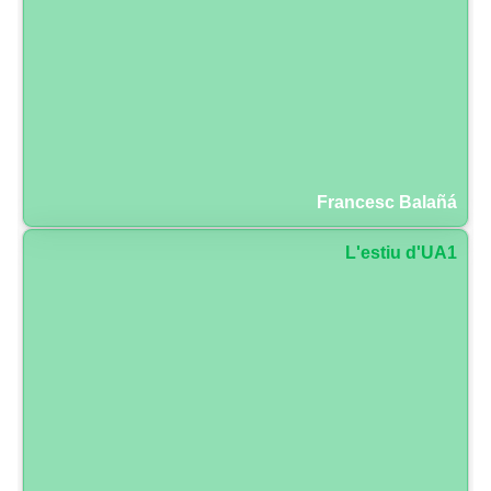
Francesc Balañá
L'estiu d'UA1