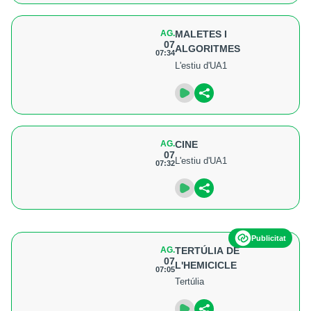
AG.
MALETES I
07
ALGORITMES
07:34
L'estiu d'UA1
AG.
CINE
07
L'estiu d'UA1
07:32
Publicitat
AG.
TERTÚLIA DE
07
L'HEMICICLE
07:05
Tertúlia