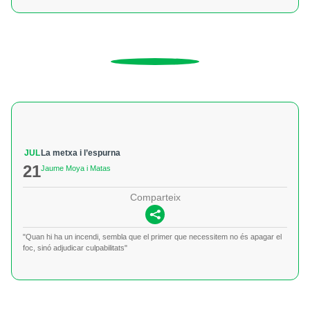
JUL
La metxa i l’espurna
21
Jaume Moya i Matas
Comparteix
"Quan hi ha un incendi, sembla que el primer que necessitem no és apagar el
foc, sinó adjudicar culpabilitats"