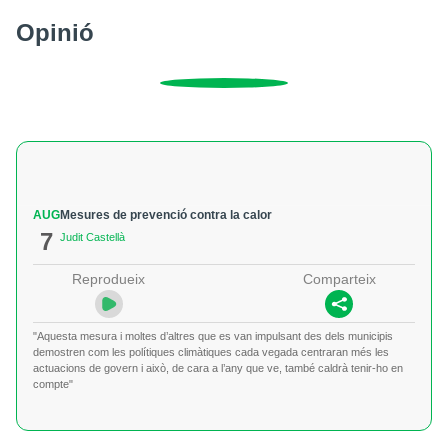
Opinió
AUG
Mesures de prevenció contra la calor
7
Judit Castellà
Reprodueix
Comparteix
"Aquesta mesura i moltes d’altres que es van impulsant des dels municipis
demostren com les polítiques climàtiques cada vegada centraran més les
actuacions de govern i això, de cara a l’any que ve, també caldrà tenir-ho en
compte"