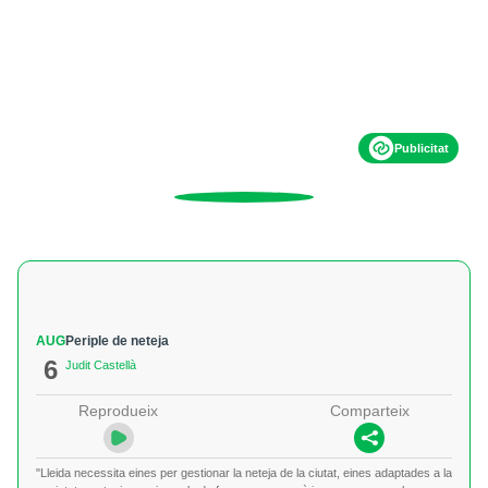
Publicitat
AUG
Periple de neteja
6
Judit Castellà
Reprodueix
Comparteix
"Lleida necessita eines per gestionar la neteja de la ciutat, eines adaptades a la