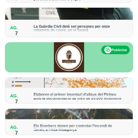
Els trens aniran recuperant la freqüència de pas habitual de
forma progressiva
La Guàrdia Civil deté set persones per onze
AG.
robatoris de coure, un al Segrià
7
El grup hauria robat 85 tones de coure en empreses d'Aragó i
Catalunya i en plantes fotovoltaiques de Castella-la Manxa
Publicitat
Elaboren el primer inventari d'allaus del Pirineu
AG.
amb la documentació de més de 20.000 fenòmens
7
Obra de l'Institut Cartogràfic i Geològic de Catalunya, amb
dades a partir del 1427
Els Bombers donen per controlat l'incendi de
AG.
Senet, a l'Alta Ribagorça
7
El cos manté la vigilància de la zona amb drons i mitjans aeris