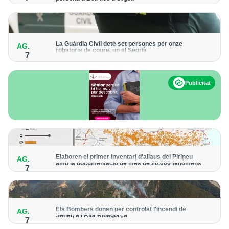
Els trens aniran recuperant la freqüència de pas habitual de
forma progressiva
La Guàrdia Civil deté set persones per onze
AG.
robatoris de coure, un al Segrià
7
El grup hauria robat 85 tones de coure en empreses d'Aragó i
Catalunya i en plantes fotovoltaiques de Castella-la Manxa
Publicitat
Elaboren el primer inventari d'allaus del Pirineu
AG.
amb la documentació de més de 20.000 fenòmens
7
Obra de l'Institut Cartogràfic i Geològic de Catalunya, amb
dades a partir del 1427
Els Bombers donen per controlat l'incendi de
AG.
Senet, a l'Alta Ribagorça
7
El cos manté la vigilància de la zona amb drons i mitjans aeris