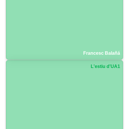
Francesc Balañá
L'estiu d'UA1