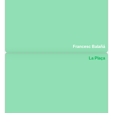
Francesc Balañá
La Plaça