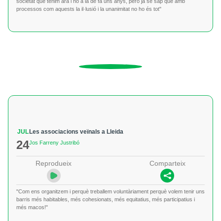
societat que tenim ara i no a la de fa uns anys, però ja se sap que amb
processos com aquests la il·lusió i la unanimitat no ho és tot"
JUL
Les associacions veïnals a Lleida
24
Jos Farreny Justribó
Reprodueix
Comparteix
"Com ens organitzem i perquè treballem voluntàriament perquè volem tenir uns
barris més habitables, més cohesionats, més equitatius, més participatius i
més macos!"