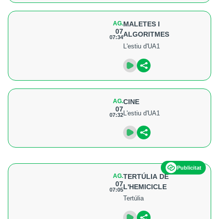
AG.
MALETES I
07
ALGORITMES
07:34
L'estiu d'UA1
AG.
CINE
07
L'estiu d'UA1
07:32
Publicitat
AG.
TERTÚLIA DE
07
L'HEMICICLE
07:05
Tertúlia