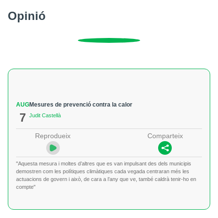
Opinió
AUG
Mesures de prevenció contra la calor
7
Judit Castellà
Reprodueix
Comparteix
"Aquesta mesura i moltes d’altres que es van impulsant des dels municipis
demostren com les polítiques climàtiques cada vegada centraran més les
actuacions de govern i això, de cara a l’any que ve, també caldrà tenir-ho en
compte"