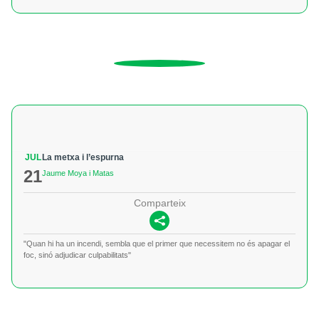
JUL
La metxa i l’espurna
21
Jaume Moya i Matas
Comparteix
"Quan hi ha un incendi, sembla que el primer que necessitem no és apagar el
foc, sinó adjudicar culpabilitats"