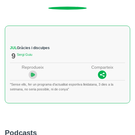
JUL
Gràcies i disculpes
9
Sergi Guiu
Reprodueix
Comparteix
"Sense ells, fer un programa d'actualitat esportiva lleidatana, 3 dies a la
setmana, no seria possible, ni de conya"
Podcasts