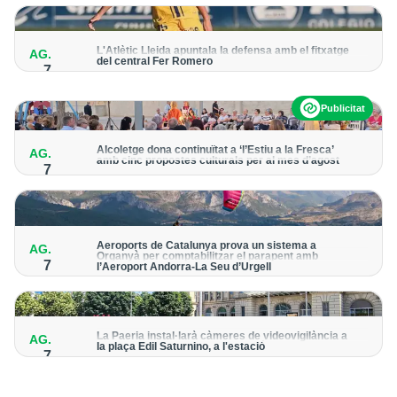
per detectar possibles punts calents
L'Atlètic Lleida apuntala la defensa amb el fitxatge
AG.
del central Fer Romero
7
Arriba per cobrir la lesió de llarga durada de Cristian Abreu
Publicitat
Alcoletge dona continuïtat a ‘l’Estiu a la Fresca’
AG.
amb cinc propostes culturals per al mes d’agost
7
Un dels grans protagonistes de la programació serà
l’astronomia amb ‘Alcoletge mira al cel’
Aeroports de Catalunya prova un sistema a
AG.
Organyà per comptabilitzar el parapent amb
7
l’Aeroport Andorra-La Seu d’Urgell
El dispositiu geolocalitza els parapentistes amb una aplicació
mòbil per donar pas als avions amb vols instrumentals
La Paeria instal·larà càmeres de videovigilància a
AG.
la plaça Edil Saturnino, a l'estació
7
A proposta del grup municipal de Junts