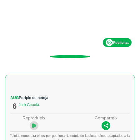
Publicitat
AUG
Periple de neteja
6
Judit Castellà
Reprodueix
Comparteix
"Lleida necessita eines per gestionar la neteja de la ciutat, eines adaptades a la