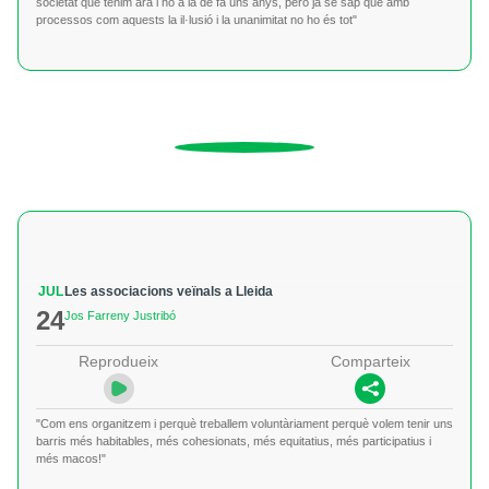
societat que tenim ara i no a la de fa uns anys, però ja se sap que amb
processos com aquests la il·lusió i la unanimitat no ho és tot"
JUL
Les associacions veïnals a Lleida
24
Jos Farreny Justribó
Reprodueix
Comparteix
"Com ens organitzem i perquè treballem voluntàriament perquè volem tenir uns
barris més habitables, més cohesionats, més equitatius, més participatius i
més macos!"