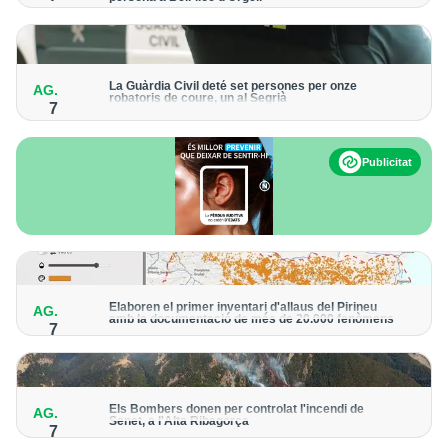
Els trens aniran recuperant la freqüència de pas habitual de
forma progressiva
La Guàrdia Civil deté set persones per onze
AG.
robatoris de coure, un al Segrià
7
El grup hauria robat 85 tones de coure en empreses d'Aragó i
Catalunya i en plantes fotovoltaiques de Castella-la Manxa
Publicitat
Elaboren el primer inventari d'allaus del Pirineu
AG.
amb la documentació de més de 20.000 fenòmens
7
Obra de l'Institut Cartogràfic i Geològic de Catalunya, amb
dades a partir del 1427
Els Bombers donen per controlat l'incendi de
AG.
Senet, a l'Alta Ribagorça
7
El cos manté la vigilància de la zona amb drons i mitjans aeris