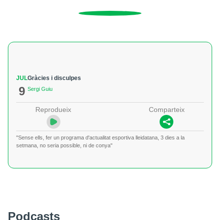
JUL
Gràcies i disculpes
9
Sergi Guiu
Reprodueix
Comparteix
"Sense ells, fer un programa d'actualitat esportiva lleidatana, 3 dies a la
setmana, no seria possible, ni de conya"
Podcasts