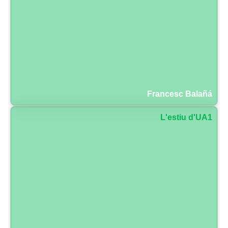
Francesc Balañá
L'estiu d'UA1