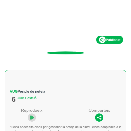
Publicitat
AUG
Periple de neteja
6
Judit Castellà
Reprodueix
Comparteix
"Lleida necessita eines per gestionar la neteja de la ciutat, eines adaptades a la