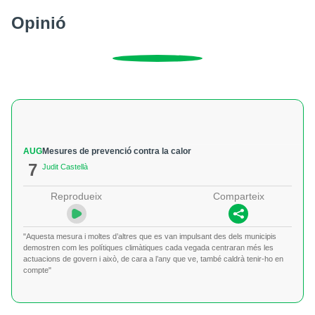
Opinió
AUG
Mesures de prevenció contra la calor
7
Judit Castellà
Reprodueix
Comparteix
"Aquesta mesura i moltes d’altres que es van impulsant des dels municipis
demostren com les polítiques climàtiques cada vegada centraran més les
actuacions de govern i això, de cara a l’any que ve, també caldrà tenir-ho en
compte"