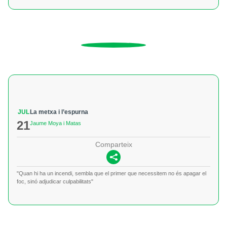
JUL
La metxa i l’espurna
21
Jaume Moya i Matas
Comparteix
"Quan hi ha un incendi, sembla que el primer que necessitem no és apagar el
foc, sinó adjudicar culpabilitats"