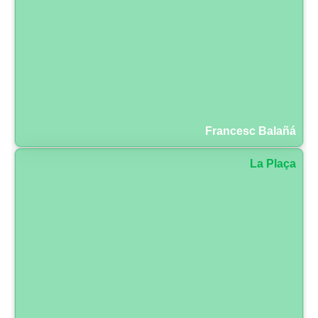
Francesc Balañá
La Plaça