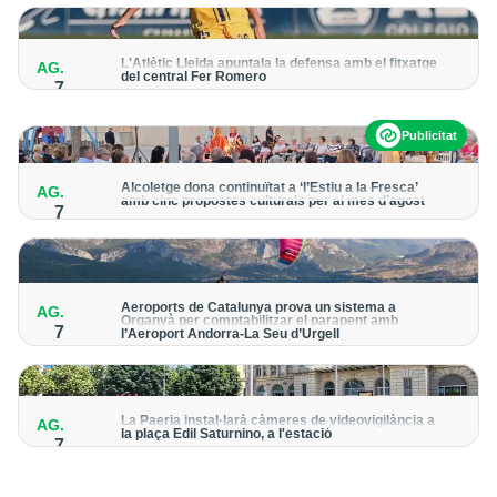
per detectar possibles punts calents
L'Atlètic Lleida apuntala la defensa amb el fitxatge
AG.
del central Fer Romero
7
Arriba per cobrir la lesió de llarga durada de Cristian Abreu
Publicitat
Alcoletge dona continuïtat a ‘l’Estiu a la Fresca’
AG.
amb cinc propostes culturals per al mes d’agost
7
Un dels grans protagonistes de la programació serà
l’astronomia amb ‘Alcoletge mira al cel’
Aeroports de Catalunya prova un sistema a
AG.
Organyà per comptabilitzar el parapent amb
7
l’Aeroport Andorra-La Seu d’Urgell
El dispositiu geolocalitza els parapentistes amb una aplicació
mòbil per donar pas als avions amb vols instrumentals
La Paeria instal·larà càmeres de videovigilància a
AG.
la plaça Edil Saturnino, a l'estació
7
A proposta del grup municipal de Junts