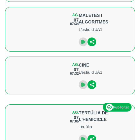
AG.
MALETES I
07
ALGORITMES
07:34
L'estiu d'UA1
AG.
CINE
07
L'estiu d'UA1
07:32
Publicitat
AG.
TERTÚLIA DE
07
L'HEMICICLE
07:05
Tertúlia