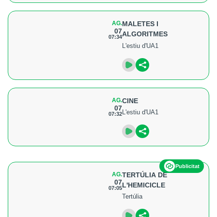
AG.
MALETES I
07
ALGORITMES
07:34
L'estiu d'UA1
AG.
CINE
07
L'estiu d'UA1
07:32
Publicitat
AG.
TERTÚLIA DE
07
L'HEMICICLE
07:05
Tertúlia