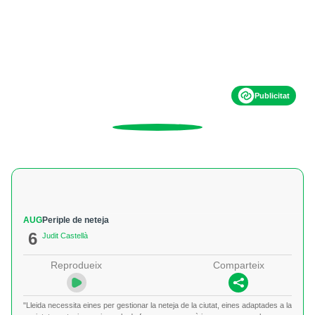
Publicitat
AUG
Periple de neteja
6
Judit Castellà
Reprodueix
Comparteix
"Lleida necessita eines per gestionar la neteja de la ciutat, eines adaptades a la