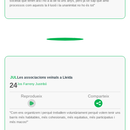
societat que tenim ara i no a la de fa uns anys, però ja se sap que amb
processos com aquests la il·lusió i la unanimitat no ho és tot"
JUL
Les associacions veïnals a Lleida
24
Jos Farreny Justribó
Reprodueix
Comparteix
"Com ens organitzem i perquè treballem voluntàriament perquè volem tenir uns
barris més habitables, més cohesionats, més equitatius, més participatius i
més macos!"