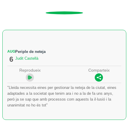
AUG
Periple de neteja
6
Judit Castellà
Reprodueix
Comparteix
"Lleida necessita eines per gestionar la neteja de la ciutat, eines
adaptades a la societat que tenim ara i no a la de fa uns anys,
però ja se sap que amb processos com aquests la il·lusió i la
unanimitat no ho és tot"