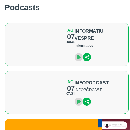
Podcasts
AG.
INFORMATIU
07
VESPRE
18:31
Informatius
AG.
INFOPÒDCAST
07
INFOPÒDCAST
07:34