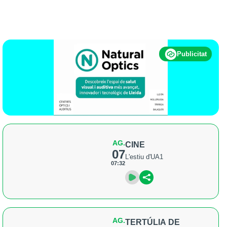
Publicitat
AG.
CINE
07
L'estiu d'UA1
07:32
AG.
TERTÚLIA DE