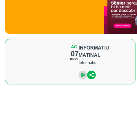
AG.
INFORMATIU
07
MATINAL
06:21
Informatiu