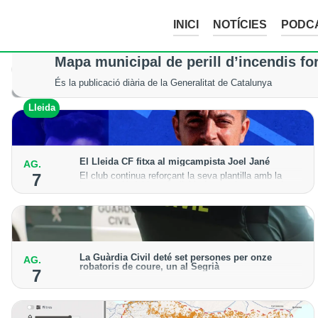
INICI
NOTÍCIES
PODC
La tempesta d’aquesta nit deixa pedreg
Mapa municipal de perill d’incendis fo
Tot i els xàfecs i la calamarsa, els cultius del Segrià, la Noguera
És la publicació diària de la Generalitat de Catalunya
Lleida
Lleida
El Lleida CF fitxa al migcampista Joel Jané
AG.
El club continua reforçant la seva plantilla amb la
7
incorporació del jugador lleidatà per a la temporada
2026-27
La Guàrdia Civil deté set persones per onze
AG.
robatoris de coure, un al Segrià
7
El grup hauria robat 85 tones de coure en empreses
d'Aragó i Catalunya i en plantes fotovoltaiques de
Castella-la Manxa