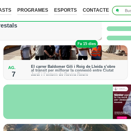
ASTS
PROGRAMES
ESPORTS
CONTACTE
ades de fins a 7 cm a Raimat, però la verema n
restals
 i l’Urgell no han sofert danys
Fa 15 hores
Fa 15 dies
El carrer Baldomer Gili i Roig de Lleida s’obre
AG.
al trànsit per millorar la connexió entre Ciutat
7
Jardí i l’entorn de Rovira Roure
S’ha urbanitzat un tram de 135 metres, que incorpora
voreres accessibles, arbrat i renovació dels serveis
urbans