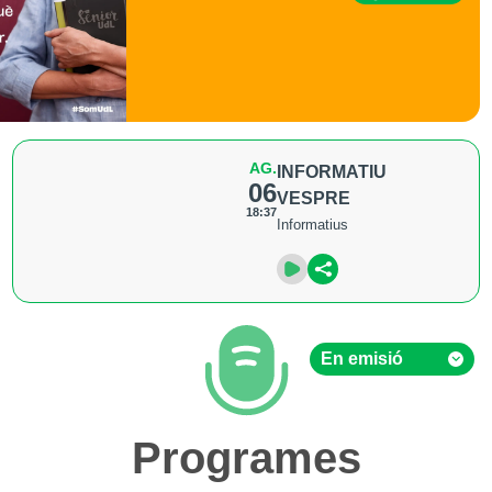
AG.
INFORMATIU
06
VESPRE
18:37
Informatius
En emisió
En emisió
Programes
Hemeroteca