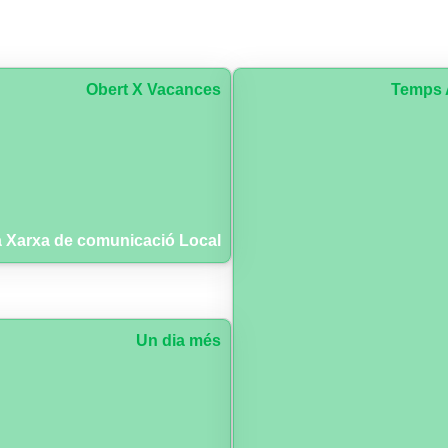
Obert X Vacances
Temps 
 Xarxa de comunicació Local
Un dia més