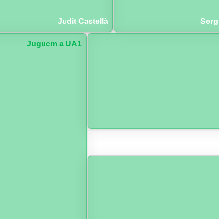
Judit Castellà
Serg
Juguem a UA1