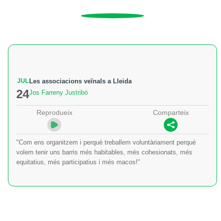
JUL
Les associacions veïnals a Lleida
24
Jos Farreny Justribó
Reprodueix
Comparteix
"Com ens organitzem i perquè treballem voluntàriament perquè
volem tenir uns barris més habitables, més cohesionats, més
equitatius, més participatius i més macos!"