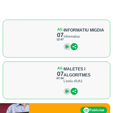
AG.
INFORMATIU MIGDIA
07
Informatius
12:47
AG.
MALETES I
07
ALGORITMES
07:34
L'estiu d'UA1
Publicitat