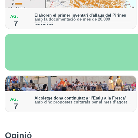
Elaboren el primer inventari d'allaus del Pirineu
AG.
amb la documentació de més de 20.000
7
fenòmens
Obra de l'Institut Cartogràfic i Geològic de Catalunya,
amb dades a partir del 1427
Alcoletge dona continuïtat a ‘l’Estiu a la Fresca’
AG.
amb cinc propostes culturals per al mes d’agost
7
Un dels grans protagonistes de la programació serà
l’astronomia amb ‘Alcoletge mira al cel’
Opinió