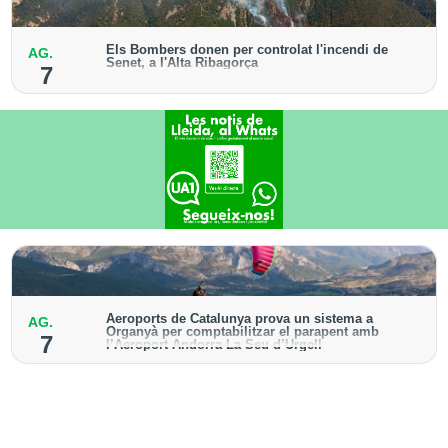
Els Bombers donen per controlat l'incendi de
AG.
Senet, a l'Alta Ribagorça
7
El cos manté la vigilància de la zona amb drons i
mitjans aeris per detectar possibles punts calents
Aeroports de Catalunya prova un sistema a
AG.
Organyà per comptabilitzar el parapent amb
7
l’Aeroport Andorra-La Seu d’Urgell
El dispositiu geolocalitza els parapentistes amb una
aplicació mòbil per donar pas als avions amb vols
instrumentals