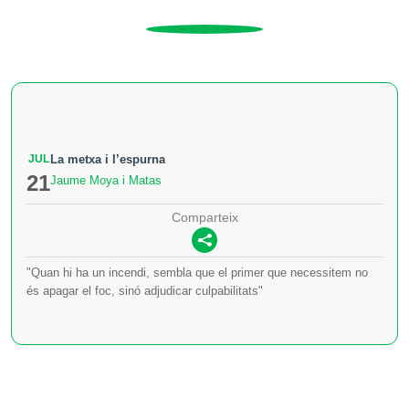
JUL
La metxa i l’espurna
21
Jaume Moya i Matas
Comparteix
"Quan hi ha un incendi, sembla que el primer que necessitem no
és apagar el foc, sinó adjudicar culpabilitats"