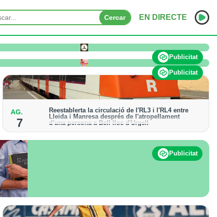
EN DIRECTE
Cercar
o pateix afectacions significatives
INICI
Publicitat
NOTÍCIES
Publicitat
PODCASTS
Reestablerta la circulació de l'RL3 i l'RL4 entre
AG.
PROGRAMES
Lleida i Manresa després de l'atropellament
7
d'una persona a Bell-lloc d'Urgell
ESPORTS
Els trens aniran recuperant la freqüència de pas
habitual de forma progressiva
CONTACTE
Publicitat