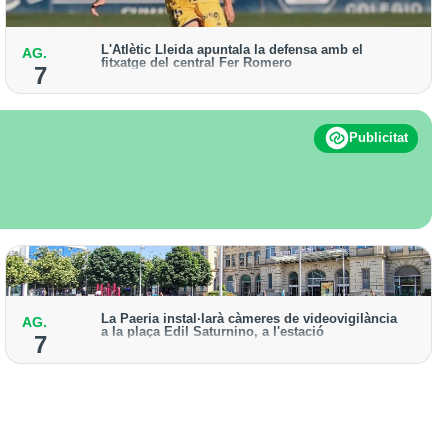
L'Atlètic Lleida apuntala la defensa amb el
AG.
fitxatge del central Fer Romero
7
Arriba per cobrir la lesió de llarga durada de Cristian
Abreu
Publicitat
La Paeria instal·larà càmeres de videovigilància
AG.
a la plaça Edil Saturnino, a l'estació
7
A proposta del grup municipal de Junts