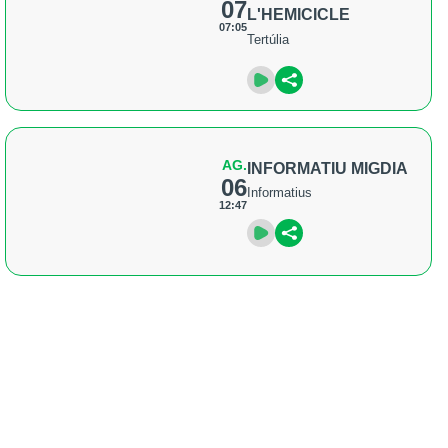
07
L'HEMICICLE
07:05
Tertúlia
AG.
INFORMATIU MIGDIA
06
Informatius
12:47