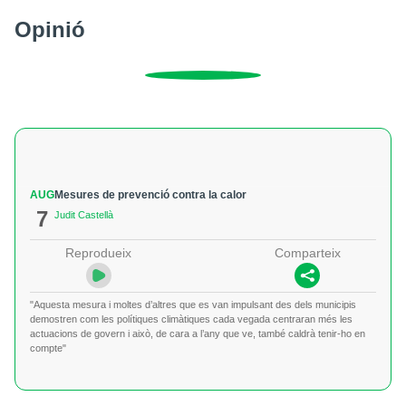
Opinió
AUG
Mesures de prevenció contra la calor
7
Judit Castellà
Reprodueix
Comparteix
"Aquesta mesura i moltes d’altres que es van impulsant des dels municipis
demostren com les polítiques climàtiques cada vegada centraran més les
actuacions de govern i això, de cara a l’any que ve, també caldrà tenir-ho en
compte"