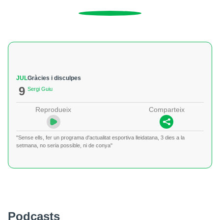
JUL
Gràcies i disculpes
9
Sergi Guiu
Reprodueix
Comparteix
"Sense ells, fer un programa d'actualitat esportiva lleidatana, 3 dies a la
setmana, no seria possible, ni de conya"
Podcasts