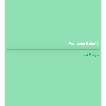
Francesc Balañá
La Plaça