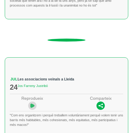
societat que tenim ara i no a la de fa uns anys, però ja se sap que amb
processos com aquests la il·lusió i la unanimitat no ho és tot"
JUL
Les associacions veïnals a Lleida
24
Jos Farreny Justribó
Reprodueix
Comparteix
"Com ens organitzem i perquè treballem voluntàriament perquè volem tenir uns
barris més habitables, més cohesionats, més equitatius, més participatius i
més macos!"