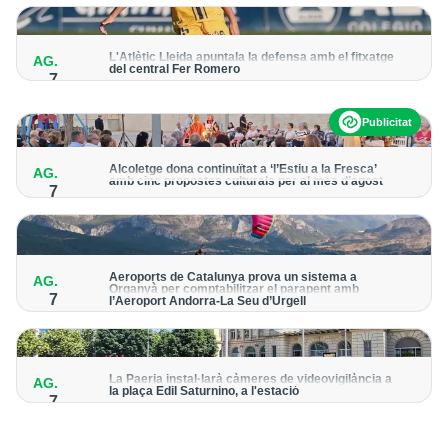
per detectar possibles punts calents
L'Atlètic Lleida apuntala la defensa amb el fitxatge
AG.
del central Fer Romero
7
Arriba per cobrir la lesió de llarga durada de Cristian Abreu
Publicitat
Alcoletge dona continuïtat a ‘l’Estiu a la Fresca’
AG.
amb cinc propostes culturals per al mes d’agost
7
Un dels grans protagonistes de la programació serà
l’astronomia amb ‘Alcoletge mira al cel’
Aeroports de Catalunya prova un sistema a
AG.
Organyà per comptabilitzar el parapent amb
7
l’Aeroport Andorra-La Seu d’Urgell
El dispositiu geolocalitza els parapentistes amb una aplicació
mòbil per donar pas als avions amb vols instrumentals
La Paeria instal·larà càmeres de videovigilància a
AG.
la plaça Edil Saturnino, a l'estació
7
A proposta del grup municipal de Junts