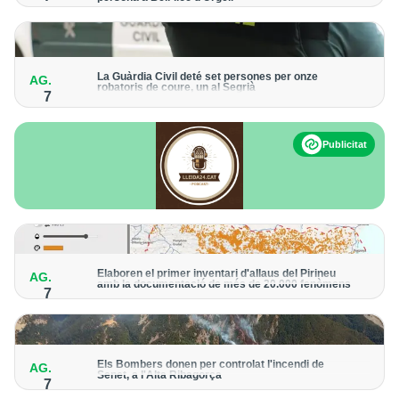
Els trens aniran recuperant la freqüència de pas habitual de
forma progressiva
La Guàrdia Civil deté set persones per onze
AG.
robatoris de coure, un al Segrià
7
El grup hauria robat 85 tones de coure en empreses d'Aragó i
Catalunya i en plantes fotovoltaiques de Castella-la Manxa
Publicitat
Elaboren el primer inventari d'allaus del Pirineu
AG.
amb la documentació de més de 20.000 fenòmens
7
Obra de l'Institut Cartogràfic i Geològic de Catalunya, amb
dades a partir del 1427
Els Bombers donen per controlat l'incendi de
AG.
Senet, a l'Alta Ribagorça
7
El cos manté la vigilància de la zona amb drons i mitjans aeris