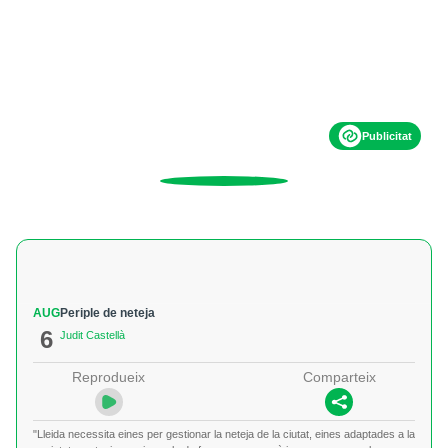
Publicitat
AUG
Periple de neteja
6
Judit Castellà
Reprodueix
Comparteix
"Lleida necessita eines per gestionar la neteja de la ciutat, eines adaptades a la