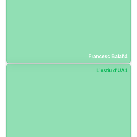
Francesc Balañá
L'estiu d'UA1