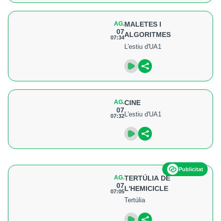
AG.
MALETES I
07
ALGORITMES
07:34
L'estiu d'UA1
AG.
CINE
07
L'estiu d'UA1
07:32
Publicitat
AG.
TERTÚLIA DE
07
L'HEMICICLE
07:05
Tertúlia