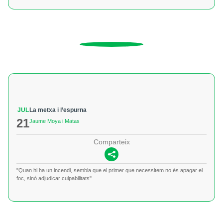
JUL
La metxa i l’espurna
21
Jaume Moya i Matas
Comparteix
"Quan hi ha un incendi, sembla que el primer que necessitem no és apagar el
foc, sinó adjudicar culpabilitats"