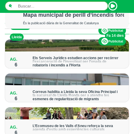
Mor un excursionista en patir un accident 
Els serveis d’emergència no van poder fer res per salvar-li la vida
Mapa municipal de perill d’incendis foresta
És la publicació diària de la Generalitat de Catalunya
Fa 15 hores
Val d'Aran
INICI
Publicitat
Fa 14 dies
Lleida
NOTÍCIES
Publicitat
PODCASTS
Els Serveis Jurídics estudien accions per recórrer
AG.
l’excarceració de l’investigat per l’onada de
PROGRAMES
6
robatoris i incendis a l’Horta
Des de la Paeria de Lleida demanen que s’analitzin les vies
legals disponibles després de la decisió judicial
ESPORTS
CONTACTE
Correus habilita a Lleida la seva Oficina Principal i
AG.
la sucursal de Lleida Ronda per a atendre les
6
esmenes de regularització de migrants
La presentació de les sol·licituds es podran fer fins al 30 de
setembre i no s’haurà de demanar cita prèvia
L’Ecomuseu de les Valls d’Àneu reforça la seva
AG.
agenda d'estiu amb experiències culturals
6