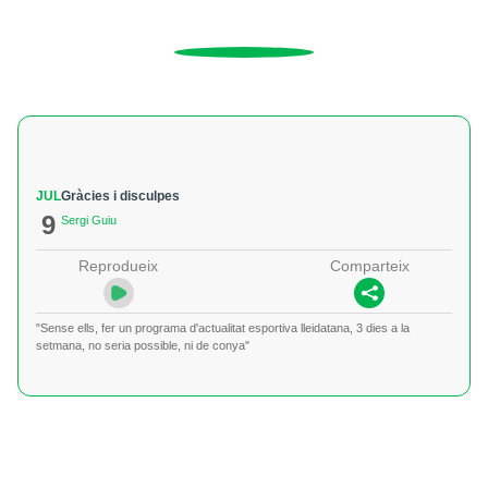
JUL
Gràcies i disculpes
9
Sergi Guiu
Reprodueix
Comparteix
"Sense ells, fer un programa d'actualitat esportiva lleidatana, 3 dies a la
setmana, no seria possible, ni de conya"