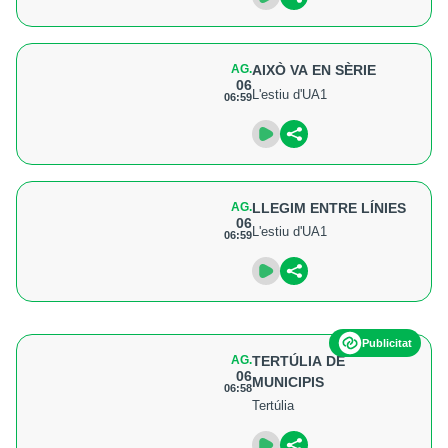
AG.
AIXÒ VA EN SÈRIE
06
L'estiu d'UA1
06:59
AG.
LLEGIM ENTRE LÍNIES
06
L'estiu d'UA1
06:59
Publicitat
AG.
TERTÚLIA DE
06
MUNICIPIS
06:58
Tertúlia