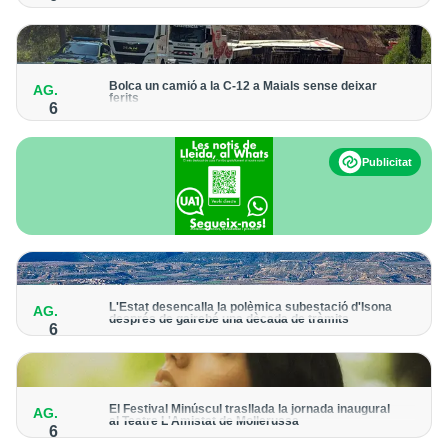
Hi haurà ofertes d'activitats patrimonials, visites guiades i
propostes teatralitzades fins al 31 d'agost
Bolca un camió a la C-12 a Maials sense deixar
AG.
ferits
6
El sinistre ha obligat a donar pas alternatiu a la carretera
Publicitat
L'Estat desencalla la polèmica subestació d'Isona
AG.
després de gairebé una dècada de tràmits
6
L’Ajuntament presentarà un recurs contra la resolució "per
intentar impedir la construcció"
El Festival Minúscul trasllada la jornada inaugural
AG.
al Teatre L'Amistat de Mollerussa
6
El recital de la cantautora Raquel Lúa obrirà la cinquena edició