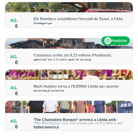
del cicle
Els Bombers estabilitzen l'incendi de Senet, a l'Alta
AG.
Ribagorça
6
El cos manté activat un helicòpter bombarder i descarta
enviar-hi efectius terrestres
Publicitat
Catalunya arriba als 8,23 milions d’habitants,
AG.
gairebé un 1% més que fa un any
6
Lleida registra uns 468.000 habitants, amb un increment de
l’1,3% de la població
Mark Hughes torna a l'iLERNA Lleida per aportar
AG.
amenaça exterior
6
L'escorta americà va vestir la samarreta bordeus la temporada
2021-2022
‘The Champions Burguer’ arrenca a Lleida amb
AG.
‘The Big Game’, una ruta inspirada en l’estètica del
6
futbol americà
La primera edició que es va celebrar a la ciutat va acollir prop
de 150.000 visitants