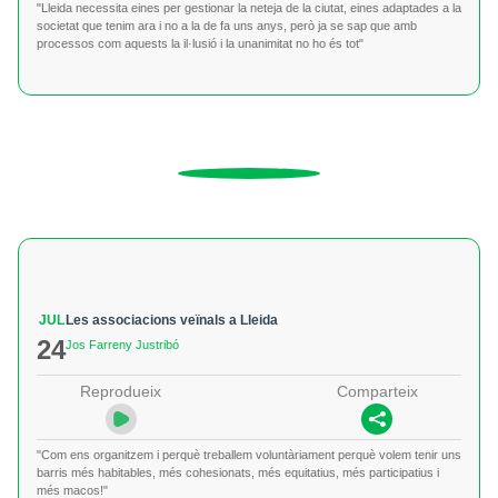
"Lleida necessita eines per gestionar la neteja de la ciutat, eines adaptades a la
societat que tenim ara i no a la de fa uns anys, però ja se sap que amb
processos com aquests la il·lusió i la unanimitat no ho és tot"
JUL
Les associacions veïnals a Lleida
24
Jos Farreny Justribó
Reprodueix
Comparteix
"Com ens organitzem i perquè treballem voluntàriament perquè volem tenir uns
barris més habitables, més cohesionats, més equitatius, més participatius i
més macos!"