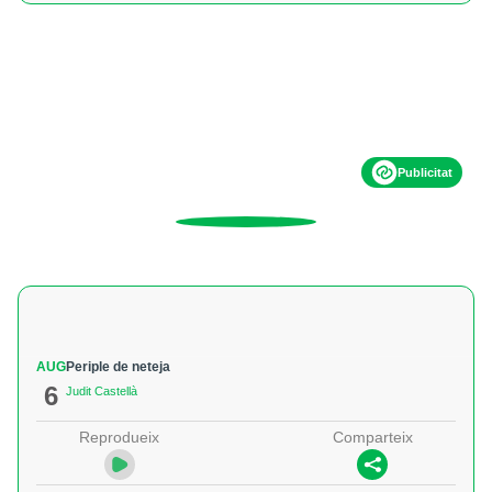
Publicitat
AUG
Periple de neteja
6
Judit Castellà
Reprodueix
Comparteix