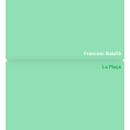
Francesc Balañá
La Plaça