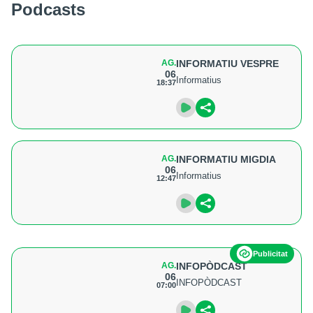
Podcasts
AG.
INFORMATIU VESPRE
06
Informatius
18:37
AG.
INFORMATIU MIGDIA
06
Informatius
12:47
Publicitat
AG.
INFOPÒDCAST
06
INFOPÒDCAST
07:00