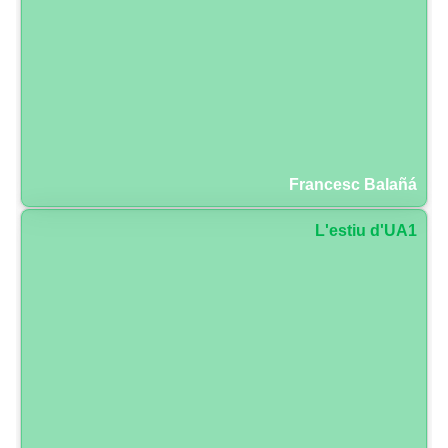
Francesc Balañá
L'estiu d'UA1