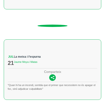
JUL
La metxa i l’espurna
21
Jaume Moya i Matas
Comparteix
"Quan hi ha un incendi, sembla que el primer que necessitem no és apagar el
foc, sinó adjudicar culpabilitats"