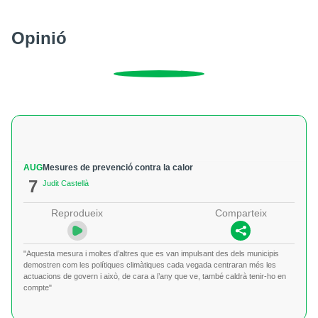
Opinió
AUG
Mesures de prevenció contra la calor
7
Judit Castellà
Reprodueix
Comparteix
"Aquesta mesura i moltes d’altres que es van impulsant des dels municipis
demostren com les polítiques climàtiques cada vegada centraran més les
actuacions de govern i això, de cara a l’any que ve, també caldrà tenir-ho en
compte"