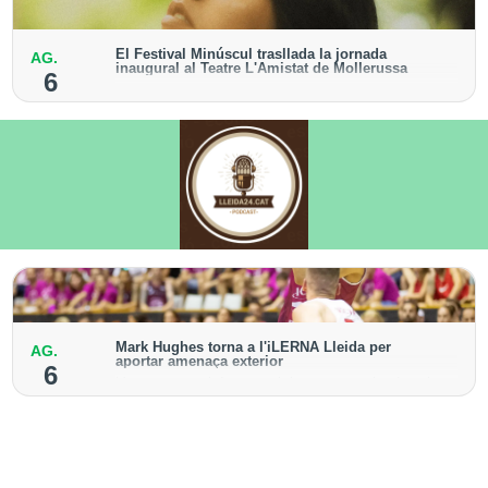
El Festival Minúscul trasllada la jornada
AG.
inaugural al Teatre L'Amistat de Mollerussa
6
El recital de la cantautora Raquel Lúa obrirà la
cinquena edició del cicle
Mark Hughes torna a l'iLERNA Lleida per
AG.
aportar amenaça exterior
6
L'escorta americà va vestir la samarreta bordeus la
temporada 2021-2022