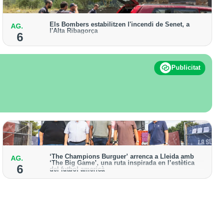
Els Bombers estabilitzen l'incendi de Senet, a
AG.
l'Alta Ribagorça
6
El cos manté activat un helicòpter bombarder i
descarta enviar-hi efectius terrestres
Publicitat
‘The Champions Burguer’ arrenca a Lleida amb
AG.
‘The Big Game’, una ruta inspirada en l’estètica
6
del futbol americà
La primera edició que es va celebrar a la ciutat va
acollir prop de 150.000 visitants