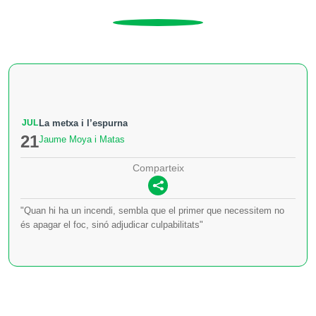
JUL
La metxa i l’espurna
21
Jaume Moya i Matas
Comparteix
"Quan hi ha un incendi, sembla que el primer que necessitem no
és apagar el foc, sinó adjudicar culpabilitats"