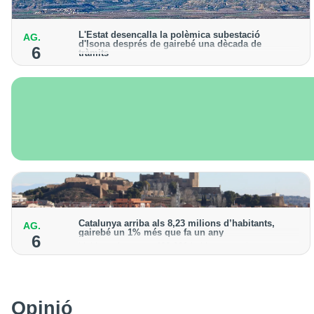
L'Estat desencalla la polèmica subestació
AG.
d'Isona després de gairebé una dècada de
6
tràmits
L’Ajuntament presentarà un recurs contra la resolució
"per intentar impedir la construcció"
Catalunya arriba als 8,23 milions d’habitants,
AG.
gairebé un 1% més que fa un any
6
Lleida registra uns 468.000 habitants, amb un
increment de l’1,3% de la població
Opinió