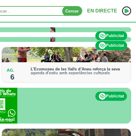
EN DIRECTE
Cercar
INICI
Publicitat
NOTÍCIES
Publicitat
PODCASTS
L’Ecomuseu de les Valls d’Àneu reforça la seva
AG.
PROGRAMES
agenda d'estiu amb experiències culturals
6
Hi haurà ofertes d'activitats patrimonials, visites
ESPORTS
guiades i propostes teatralitzades fins al 31 d'agost
CONTACTE
Publicitat