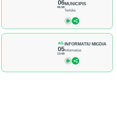
06
MUNICIPIS
06:58
Tertúlia
AG.
INFORMATIU MIGDIA
05
Informatius
13:09