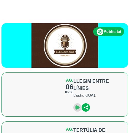
Publicitat
AG.
LLEGIM ENTRE
06
LÍNIES
06:59
L'estiu d'UA1
AG.
TERTÚLIA DE