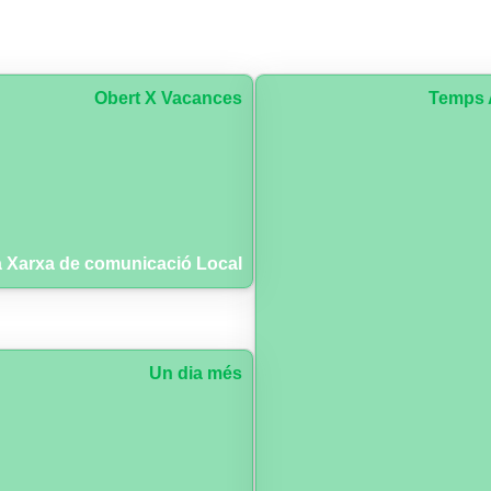
Obert X Vacances
Temps 
 Xarxa de comunicació Local
Un dia més