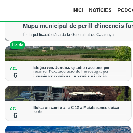
INICI
NOTÍCIES
PODC
Mor un excursionista en patir un accid
Mapa municipal de perill d’incendis fo
Els serveis d’emergència no van poder fer res per salvar-li la vi
És la publicació diària de la Generalitat de Catalunya
Val d'Aran
Lleida
Els Serveis Jurídics estudien accions per
AG.
recórrer l’excarceració de l’investigat per
6
l’onada de robatoris i incendis a l’Horta
Des de la Paeria de Lleida demanen que s’analitzin
les vies legals disponibles després de la decisió
judicial
Bolca un camió a la C-12 a Maials sense deixar
AG.
ferits
6
El sinistre ha obligat a donar pas alternatiu a la
carretera