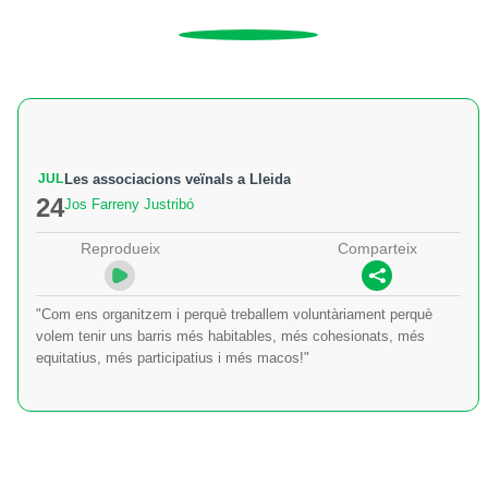
JUL
Les associacions veïnals a Lleida
24
Jos Farreny Justribó
Reprodueix
Comparteix
"Com ens organitzem i perquè treballem voluntàriament perquè
volem tenir uns barris més habitables, més cohesionats, més
equitatius, més participatius i més macos!"