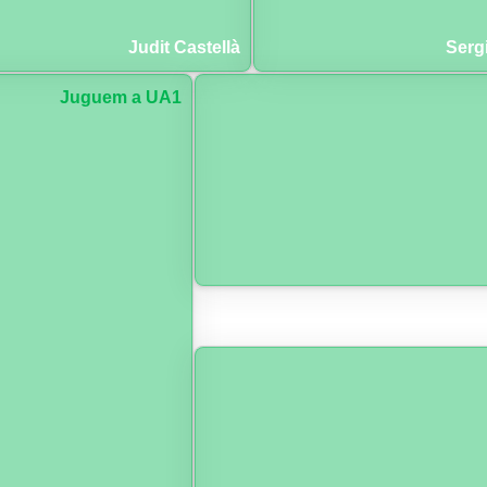
Judit Castellà
Serg
Juguem a UA1