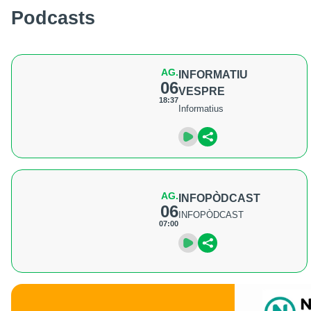
Podcasts
AG.
INFORMATIU
06
VESPRE
18:37
Informatius
AG.
INFOPÒDCAST
06
INFOPÒDCAST
07:00