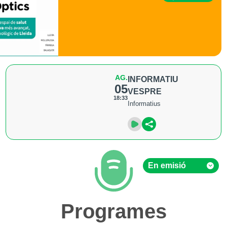
AG.
INFORMATIU
05
VESPRE
18:33
Informatius
En emisió
En emisió
Programes
Hemeroteca