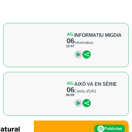
AG.
INFORMATIU MIGDIA
06
Informatius
12:47
AG.
AIXÒ VA EN SÈRIE
06
L'estiu d'UA1
06:59
Publicitat