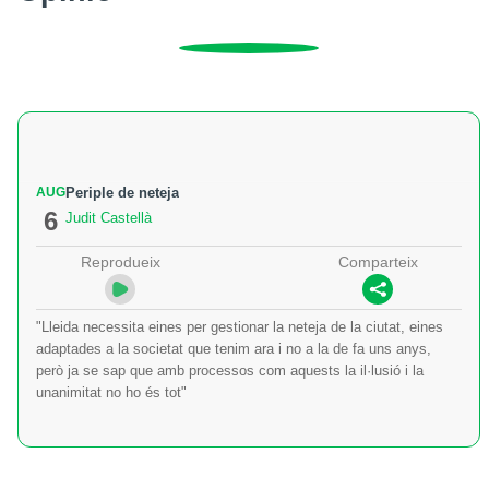
AUG
Periple de neteja
6
Judit Castellà
Reprodueix
Comparteix
"Lleida necessita eines per gestionar la neteja de la ciutat, eines
adaptades a la societat que tenim ara i no a la de fa uns anys,
però ja se sap que amb processos com aquests la il·lusió i la
unanimitat no ho és tot"