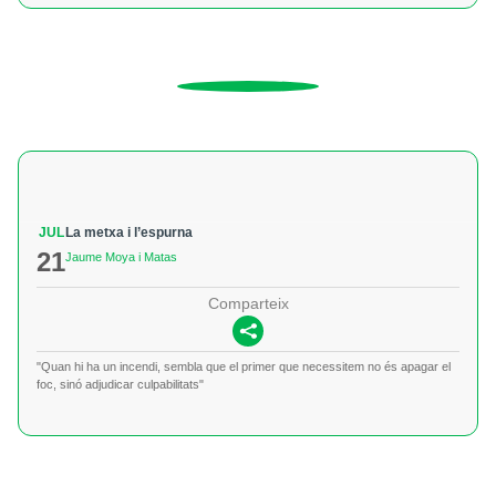
JUL
La metxa i l’espurna
21
Jaume Moya i Matas
Comparteix
"Quan hi ha un incendi, sembla que el primer que necessitem no és apagar el
foc, sinó adjudicar culpabilitats"