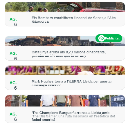
del cicle
Els Bombers estabilitzen l'incendi de Senet, a l'Alta
AG.
Ribagorça
6
El cos manté activat un helicòpter bombarder i descarta
enviar-hi efectius terrestres
Publicitat
Catalunya arriba als 8,23 milions d’habitants,
AG.
gairebé un 1% més que fa un any
6
Lleida registra uns 468.000 habitants, amb un increment de
l’1,3% de la població
Mark Hughes torna a l'iLERNA Lleida per aportar
AG.
amenaça exterior
6
L'escorta americà va vestir la samarreta bordeus la temporada
2021-2022
‘The Champions Burguer’ arrenca a Lleida amb
AG.
‘The Big Game’, una ruta inspirada en l’estètica del
6
futbol americà
La primera edició que es va celebrar a la ciutat va acollir prop
de 150.000 visitants