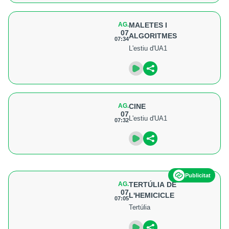
AG.
MALETES I
07
ALGORITMES
07:34
L'estiu d'UA1
AG.
CINE
07
L'estiu d'UA1
07:32
Publicitat
AG.
TERTÚLIA DE
07
L'HEMICICLE
07:05
Tertúlia