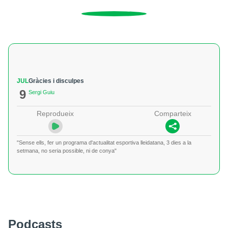
JUL
Gràcies i disculpes
9
Sergi Guiu
Reprodueix
Comparteix
"Sense ells, fer un programa d'actualitat esportiva lleidatana, 3 dies a la
setmana, no seria possible, ni de conya"
Podcasts