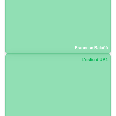
Francesc Balañá
L'estiu d'UA1