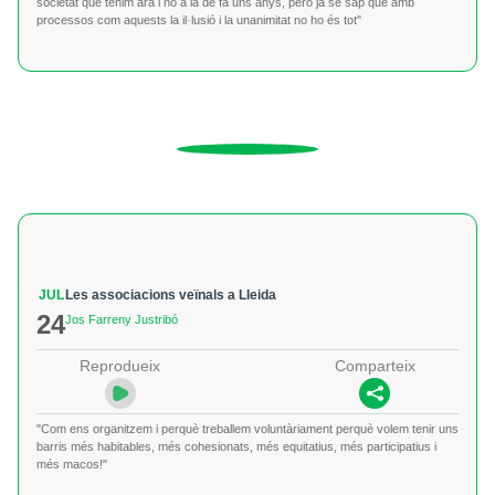
societat que tenim ara i no a la de fa uns anys, però ja se sap que amb
processos com aquests la il·lusió i la unanimitat no ho és tot"
JUL
Les associacions veïnals a Lleida
24
Jos Farreny Justribó
Reprodueix
Comparteix
"Com ens organitzem i perquè treballem voluntàriament perquè volem tenir uns
barris més habitables, més cohesionats, més equitatius, més participatius i
més macos!"