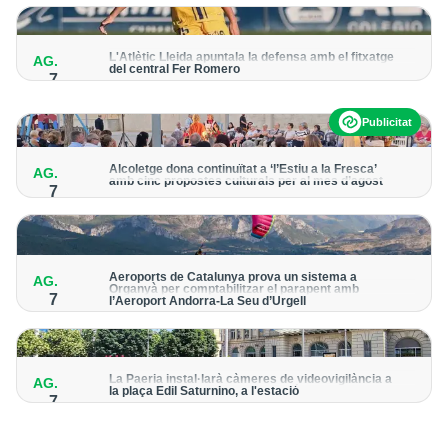
per detectar possibles punts calents
L'Atlètic Lleida apuntala la defensa amb el fitxatge
AG.
del central Fer Romero
7
Arriba per cobrir la lesió de llarga durada de Cristian Abreu
Publicitat
Alcoletge dona continuïtat a ‘l’Estiu a la Fresca’
AG.
amb cinc propostes culturals per al mes d’agost
7
Un dels grans protagonistes de la programació serà
l’astronomia amb ‘Alcoletge mira al cel’
Aeroports de Catalunya prova un sistema a
AG.
Organyà per comptabilitzar el parapent amb
7
l’Aeroport Andorra-La Seu d’Urgell
El dispositiu geolocalitza els parapentistes amb una aplicació
mòbil per donar pas als avions amb vols instrumentals
La Paeria instal·larà càmeres de videovigilància a
AG.
la plaça Edil Saturnino, a l'estació
7
A proposta del grup municipal de Junts