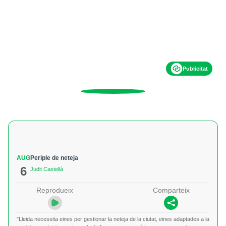
Publicitat
AUG
Periple de neteja
6
Judit Castellà
Reprodueix
Comparteix
"Lleida necessita eines per gestionar la neteja de la ciutat, eines adaptades a la