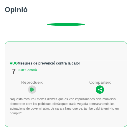
Opinió
AUG
Mesures de prevenció contra la calor
7
Judit Castellà
Reprodueix
Comparteix
"Aquesta mesura i moltes d’altres que es van impulsant des dels municipis
demostren com les polítiques climàtiques cada vegada centraran més les
actuacions de govern i això, de cara a l’any que ve, també caldrà tenir-ho en
compte"