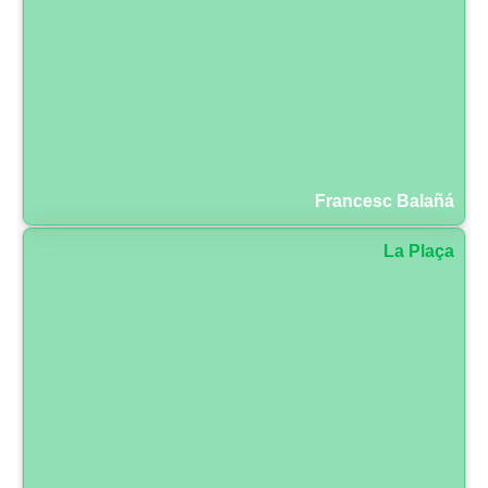
Francesc Balañá
La Plaça