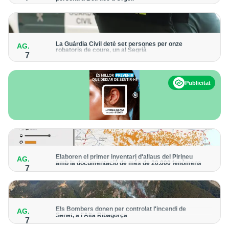
Els trens aniran recuperant la freqüència de pas habitual de
forma progressiva
La Guàrdia Civil deté set persones per onze
AG.
robatoris de coure, un al Segrià
7
El grup hauria robat 85 tones de coure en empreses d'Aragó i
Catalunya i en plantes fotovoltaiques de Castella-la Manxa
Publicitat
Elaboren el primer inventari d'allaus del Pirineu
AG.
amb la documentació de més de 20.000 fenòmens
7
Obra de l'Institut Cartogràfic i Geològic de Catalunya, amb
dades a partir del 1427
Els Bombers donen per controlat l'incendi de
AG.
Senet, a l'Alta Ribagorça
7
El cos manté la vigilància de la zona amb drons i mitjans aeris