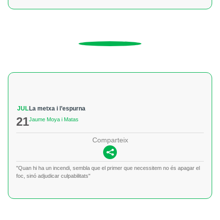
JUL
La metxa i l’espurna
21
Jaume Moya i Matas
Comparteix
"Quan hi ha un incendi, sembla que el primer que necessitem no és apagar el
foc, sinó adjudicar culpabilitats"