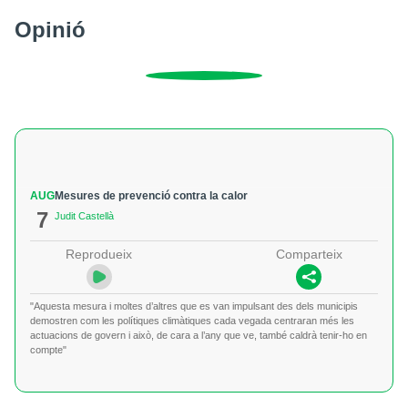
Opinió
AUG
Mesures de prevenció contra la calor
7
Judit Castellà
Reprodueix
Comparteix
"Aquesta mesura i moltes d’altres que es van impulsant des dels municipis
demostren com les polítiques climàtiques cada vegada centraran més les
actuacions de govern i això, de cara a l’any que ve, també caldrà tenir-ho en
compte"