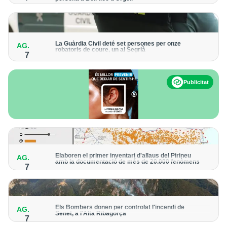
Els trens aniran recuperant la freqüència de pas habitual de
forma progressiva
La Guàrdia Civil deté set persones per onze
AG.
robatoris de coure, un al Segrià
7
El grup hauria robat 85 tones de coure en empreses d'Aragó i
Catalunya i en plantes fotovoltaiques de Castella-la Manxa
Publicitat
Elaboren el primer inventari d'allaus del Pirineu
AG.
amb la documentació de més de 20.000 fenòmens
7
Obra de l'Institut Cartogràfic i Geològic de Catalunya, amb
dades a partir del 1427
Els Bombers donen per controlat l'incendi de
AG.
Senet, a l'Alta Ribagorça
7
El cos manté la vigilància de la zona amb drons i mitjans aeris