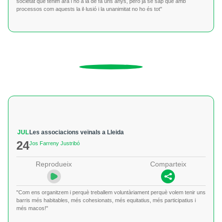
societat que tenim ara i no a la de fa uns anys, però ja se sap que amb
processos com aquests la il·lusió i la unanimitat no ho és tot"
JUL
Les associacions veïnals a Lleida
24
Jos Farreny Justribó
Reprodueix
Comparteix
"Com ens organitzem i perquè treballem voluntàriament perquè volem tenir uns
barris més habitables, més cohesionats, més equitatius, més participatius i
més macos!"