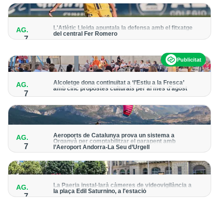
per detectar possibles punts calents
L'Atlètic Lleida apuntala la defensa amb el fitxatge
AG.
del central Fer Romero
7
Arriba per cobrir la lesió de llarga durada de Cristian Abreu
Publicitat
Alcoletge dona continuïtat a ‘l’Estiu a la Fresca’
AG.
amb cinc propostes culturals per al mes d’agost
7
Un dels grans protagonistes de la programació serà
l’astronomia amb ‘Alcoletge mira al cel’
Aeroports de Catalunya prova un sistema a
AG.
Organyà per comptabilitzar el parapent amb
7
l’Aeroport Andorra-La Seu d’Urgell
El dispositiu geolocalitza els parapentistes amb una aplicació
mòbil per donar pas als avions amb vols instrumentals
La Paeria instal·larà càmeres de videovigilància a
AG.
la plaça Edil Saturnino, a l'estació
7
A proposta del grup municipal de Junts