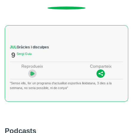
JUL
Gràcies i disculpes
9
Sergi Guiu
Reprodueix
Comparteix
"Sense ells, fer un programa d'actualitat esportiva lleidatana, 3 dies a la
setmana, no seria possible, ni de conya"
Podcasts