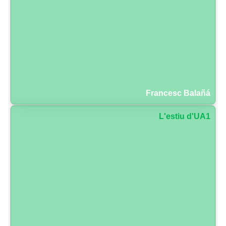
Francesc Balañá
L'estiu d'UA1