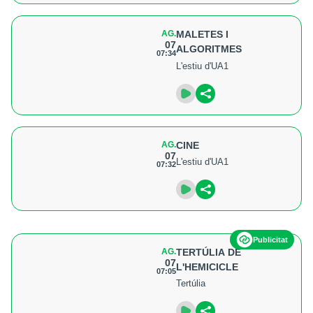
AG.
MALETES I
07
ALGORITMES
07:34
L'estiu d'UA1
AG.
CINE
07
L'estiu d'UA1
07:32
Publicitat
AG.
TERTÚLIA DE
07
L'HEMICICLE
07:05
Tertúlia