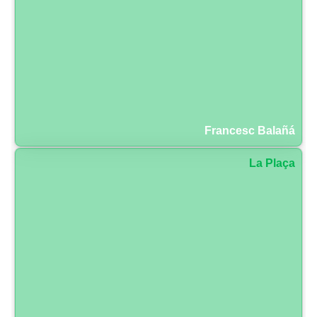
Francesc Balañá
La Plaça