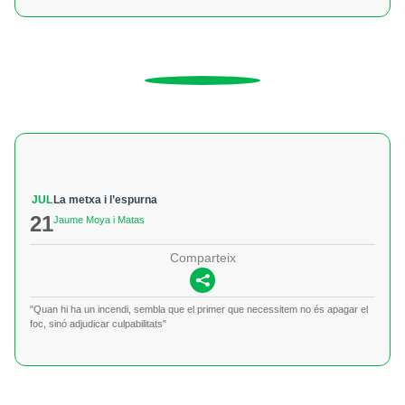
JUL
La metxa i l’espurna
21
Jaume Moya i Matas
Comparteix
"Quan hi ha un incendi, sembla que el primer que necessitem no és apagar el
foc, sinó adjudicar culpabilitats"