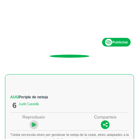
Publicitat
AUG
Periple de neteja
6
Judit Castellà
Reprodueix
Comparteix
"Lleida necessita eines per gestionar la neteja de la ciutat, eines adaptades a la