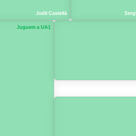
Judit Castellà
Serg
Juguem a UA1