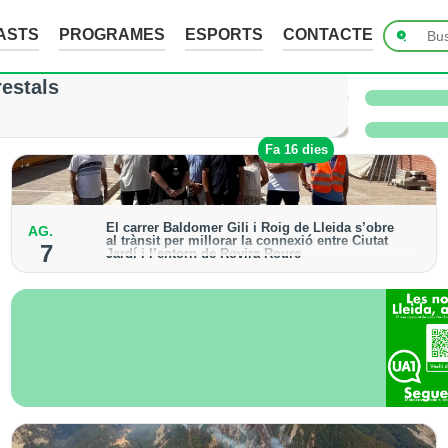
ASTS
PROGRAMES
ESPORTS
CONTACTE
ades de fins a 7 cm a Raimat, però la verema n
restals
 i l’Urgell no han sofert danys
Fa 1 dia
Fa 16 dies
El carrer Baldomer Gili i Roig de Lleida s’obre
AG.
al trànsit per millorar la connexió entre Ciutat
7
Jardí i l’entorn de Rovira Roure
S’ha urbanitzat un tram de 135 metres, que incorpora
voreres accessibles, arbrat i renovació dels serveis
urbans