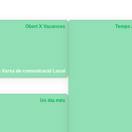
Obert X Vacances
Temps 
 Xarxa de comunicació Local
Un dia més