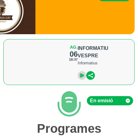
AG.
INFORMATIU
06
VESPRE
18:37
Informatius
En emisió
En emisió
Programes
Hemeroteca