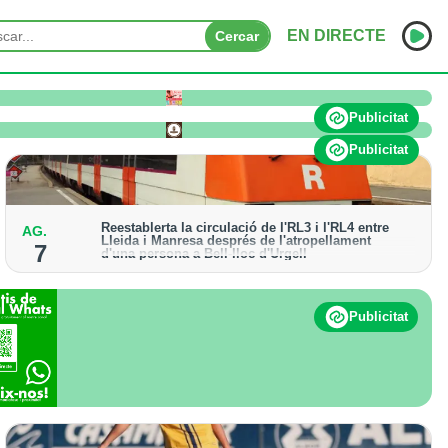
EN DIRECTE
Cercar
o pateix afectacions significatives
INICI
Publicitat
NOTÍCIES
Publicitat
PODCASTS
Reestablerta la circulació de l'RL3 i l'RL4 entre
AG.
PROGRAMES
Lleida i Manresa després de l'atropellament
7
d'una persona a Bell-lloc d'Urgell
ESPORTS
Els trens aniran recuperant la freqüència de pas
habitual de forma progressiva
CONTACTE
Publicitat