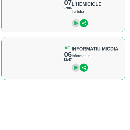
07
L'HEMICICLE
07:05
Tertúlia
AG.
INFORMATIU MIGDIA
06
Informatius
12:47