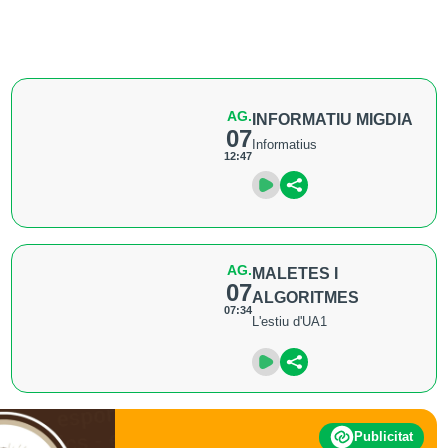
AG.
INFORMATIU MIGDIA
07
Informatius
12:47
AG.
MALETES I
07
ALGORITMES
07:34
L'estiu d'UA1
Publicitat