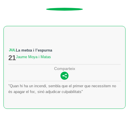
JUL
La metxa i l’espurna
21
Jaume Moya i Matas
Comparteix
"Quan hi ha un incendi, sembla que el primer que necessitem no
és apagar el foc, sinó adjudicar culpabilitats"