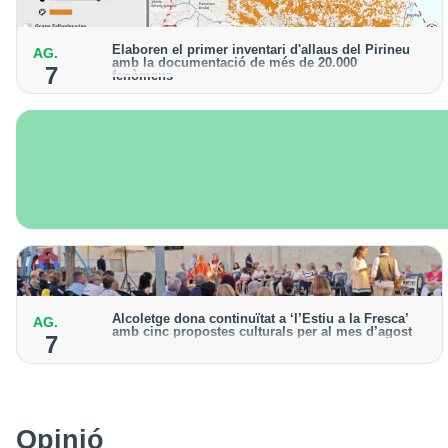
Elaboren el primer inventari d'allaus del Pirineu
AG.
amb la documentació de més de 20.000
7
fenòmens
Obra de l'Institut Cartogràfic i Geològic de Catalunya,
amb dades a partir del 1427
Alcoletge dona continuïtat a ‘l’Estiu a la Fresca’
AG.
amb cinc propostes culturals per al mes d’agost
7
Un dels grans protagonistes de la programació serà
l’astronomia amb ‘Alcoletge mira al cel’
Opinió