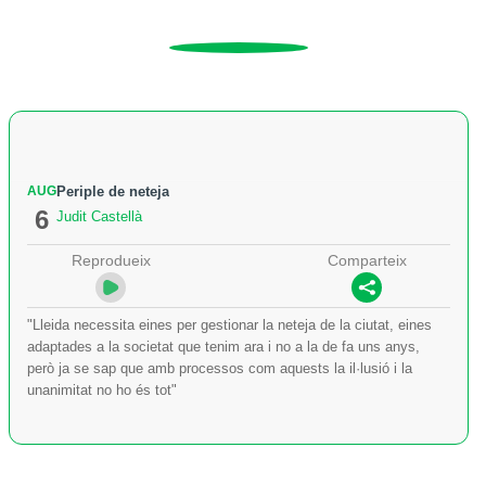
AUG
Periple de neteja
6
Judit Castellà
Reprodueix
Comparteix
"Lleida necessita eines per gestionar la neteja de la ciutat, eines
adaptades a la societat que tenim ara i no a la de fa uns anys,
però ja se sap que amb processos com aquests la il·lusió i la
unanimitat no ho és tot"