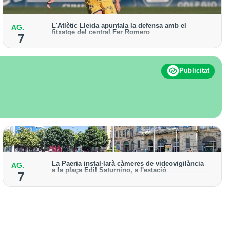
L'Atlètic Lleida apuntala la defensa amb el
AG.
fitxatge del central Fer Romero
7
Arriba per cobrir la lesió de llarga durada de Cristian
Abreu
Publicitat
La Paeria instal·larà càmeres de videovigilància
AG.
a la plaça Edil Saturnino, a l'estació
7
A proposta del grup municipal de Junts