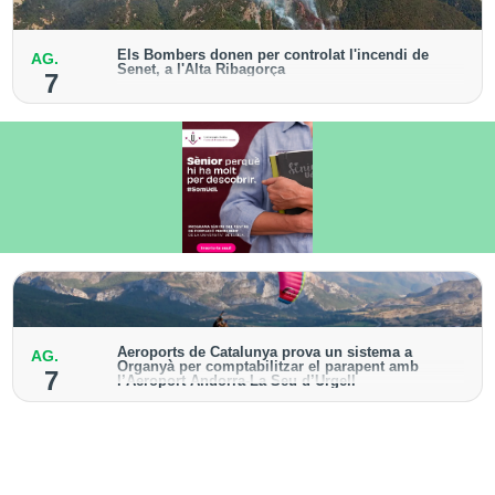
Els Bombers donen per controlat l'incendi de
AG.
Senet, a l'Alta Ribagorça
7
El cos manté la vigilància de la zona amb drons i
mitjans aeris per detectar possibles punts calents
Aeroports de Catalunya prova un sistema a
AG.
Organyà per comptabilitzar el parapent amb
7
l’Aeroport Andorra-La Seu d’Urgell
El dispositiu geolocalitza els parapentistes amb una
aplicació mòbil per donar pas als avions amb vols
instrumentals