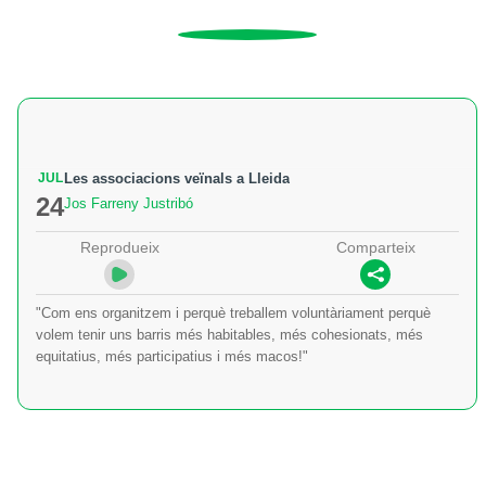
JUL
Les associacions veïnals a Lleida
24
Jos Farreny Justribó
Reprodueix
Comparteix
"Com ens organitzem i perquè treballem voluntàriament perquè
volem tenir uns barris més habitables, més cohesionats, més
equitatius, més participatius i més macos!"