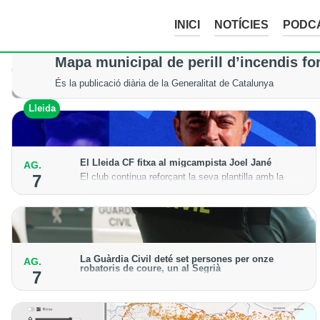
INICI
NOTÍCIES
PODC
La tempesta d’aquesta nit deixa pedreg
Mapa municipal de perill d’incendis fo
Tot i els xàfecs i la calamarsa, els cultius del Segrià, la Noguera
És la publicació diària de la Generalitat de Catalunya
Lleida
Lleida
El Lleida CF fitxa al migcampista Joel Jané
AG.
El club continua reforçant la seva plantilla amb la
7
incorporació del jugador lleidatà per a la temporada
2026-27
La Guàrdia Civil deté set persones per onze
AG.
robatoris de coure, un al Segrià
7
El grup hauria robat 85 tones de coure en empreses
d'Aragó i Catalunya i en plantes fotovoltaiques de
Castella-la Manxa