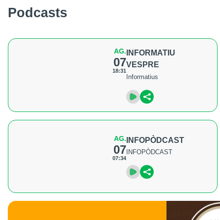
Podcasts
AG.
INFORMATIU
07
VESPRE
18:31
Informatius
AG.
INFOPÒDCAST
07
INFOPÒDCAST
07:34