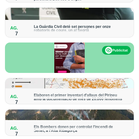
Els trens aniran recuperant la freqüència de pas habitual de
forma progressiva
La Guàrdia Civil deté set persones per onze
AG.
robatoris de coure, un al Segrià
7
El grup hauria robat 85 tones de coure en empreses d'Aragó i
Catalunya i en plantes fotovoltaiques de Castella-la Manxa
Publicitat
Elaboren el primer inventari d'allaus del Pirineu
AG.
amb la documentació de més de 20.000 fenòmens
7
Obra de l'Institut Cartogràfic i Geològic de Catalunya, amb
dades a partir del 1427
Els Bombers donen per controlat l'incendi de
AG.
Senet, a l'Alta Ribagorça
7
El cos manté la vigilància de la zona amb drons i mitjans aeris