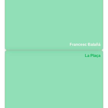
Francesc Balañá
La Plaça