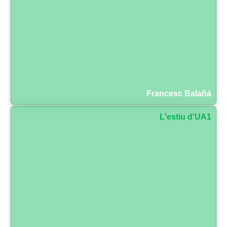
Francesc Balañá
L'estiu d'UA1