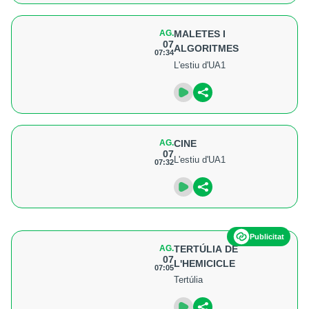
AG.
MALETES I
07
ALGORITMES
07:34
L'estiu d'UA1
AG.
CINE
07
L'estiu d'UA1
07:32
Publicitat
AG.
TERTÚLIA DE
07
L'HEMICICLE
07:05
Tertúlia