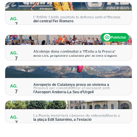
per detectar possibles punts calents
L'Atlètic Lleida apuntala la defensa amb el fitxatge
AG.
del central Fer Romero
7
Arriba per cobrir la lesió de llarga durada de Cristian Abreu
Publicitat
Alcoletge dona continuïtat a ‘l’Estiu a la Fresca’
AG.
amb cinc propostes culturals per al mes d’agost
7
Un dels grans protagonistes de la programació serà
l’astronomia amb ‘Alcoletge mira al cel’
Aeroports de Catalunya prova un sistema a
AG.
Organyà per comptabilitzar el parapent amb
7
l’Aeroport Andorra-La Seu d’Urgell
El dispositiu geolocalitza els parapentistes amb una aplicació
mòbil per donar pas als avions amb vols instrumentals
La Paeria instal·larà càmeres de videovigilància a
AG.
la plaça Edil Saturnino, a l'estació
7
A proposta del grup municipal de Junts