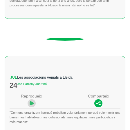
societat que tenim ara i no a la de fa uns anys, però ja se sap que amb
processos com aquests la il·lusió i la unanimitat no ho és tot"
JUL
Les associacions veïnals a Lleida
24
Jos Farreny Justribó
Reprodueix
Comparteix
"Com ens organitzem i perquè treballem voluntàriament perquè volem tenir uns
barris més habitables, més cohesionats, més equitatius, més participatius i
més macos!"