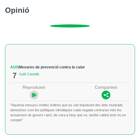
Opinió
AUG
Mesures de prevenció contra la calor
7
Judit Castellà
Reprodueix
Comparteix
"Aquesta mesura i moltes d’altres que es van impulsant des dels municipis
demostren com les polítiques climàtiques cada vegada centraran més les
actuacions de govern i això, de cara a l’any que ve, també caldrà tenir-ho en
compte"