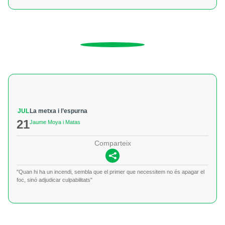
JUL
La metxa i l’espurna
21
Jaume Moya i Matas
Comparteix
"Quan hi ha un incendi, sembla que el primer que necessitem no és apagar el
foc, sinó adjudicar culpabilitats"