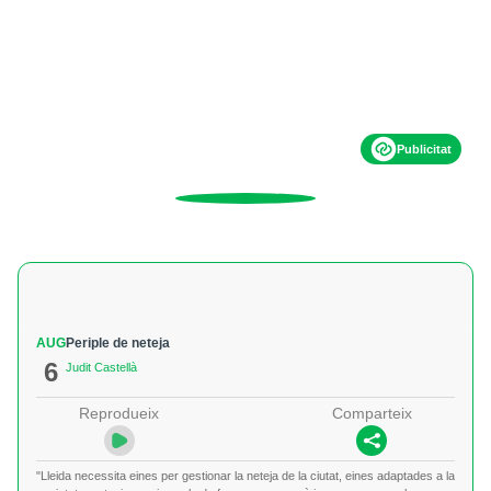
Publicitat
AUG
Periple de neteja
6
Judit Castellà
Reprodueix
Comparteix
"Lleida necessita eines per gestionar la neteja de la ciutat, eines adaptades a la