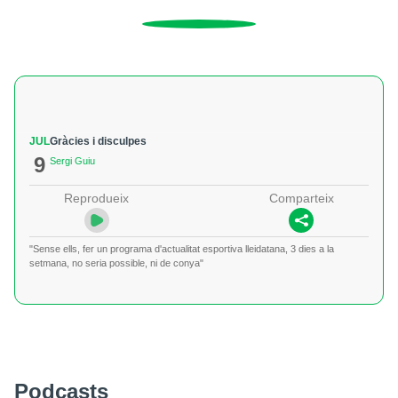
JUL
Gràcies i disculpes
9
Sergi Guiu
Reprodueix
Comparteix
"Sense ells, fer un programa d'actualitat esportiva lleidatana, 3 dies a la
setmana, no seria possible, ni de conya"
Podcasts