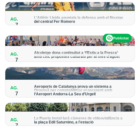
per detectar possibles punts calents
L'Atlètic Lleida apuntala la defensa amb el fitxatge
AG.
del central Fer Romero
7
Arriba per cobrir la lesió de llarga durada de Cristian Abreu
Publicitat
Alcoletge dona continuïtat a ‘l’Estiu a la Fresca’
AG.
amb cinc propostes culturals per al mes d’agost
7
Un dels grans protagonistes de la programació serà
l’astronomia amb ‘Alcoletge mira al cel’
Aeroports de Catalunya prova un sistema a
AG.
Organyà per comptabilitzar el parapent amb
7
l’Aeroport Andorra-La Seu d’Urgell
El dispositiu geolocalitza els parapentistes amb una aplicació
mòbil per donar pas als avions amb vols instrumentals
La Paeria instal·larà càmeres de videovigilància a
AG.
la plaça Edil Saturnino, a l'estació
7
A proposta del grup municipal de Junts