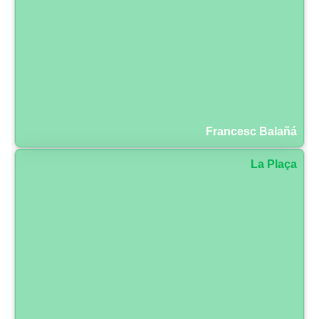
Francesc Balañá
La Plaça