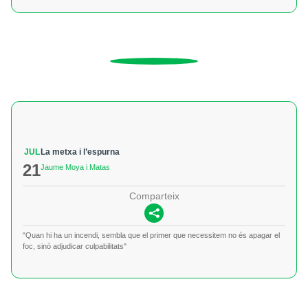
JUL
La metxa i l’espurna
21
Jaume Moya i Matas
Comparteix
"Quan hi ha un incendi, sembla que el primer que necessitem no és apagar el
foc, sinó adjudicar culpabilitats"