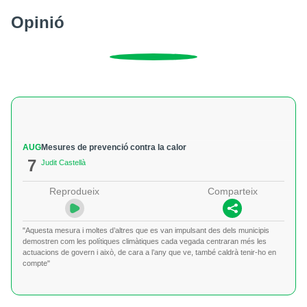
Opinió
AUG
Mesures de prevenció contra la calor
7
Judit Castellà
Reprodueix
Comparteix
"Aquesta mesura i moltes d’altres que es van impulsant des dels municipis
demostren com les polítiques climàtiques cada vegada centraran més les
actuacions de govern i això, de cara a l’any que ve, també caldrà tenir-ho en
compte"