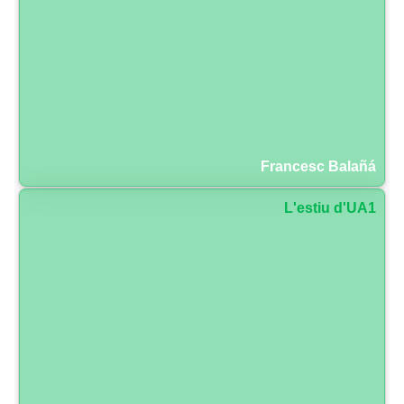
Francesc Balañá
L'estiu d'UA1