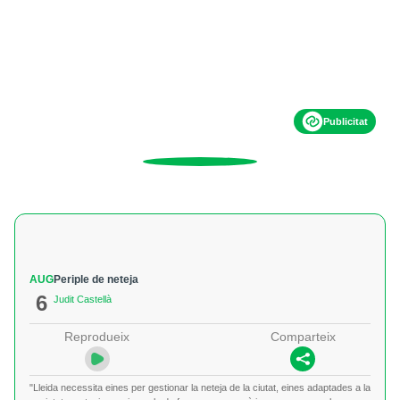
Publicitat
AUG
Periple de neteja
6
Judit Castellà
Reprodueix
Comparteix
"Lleida necessita eines per gestionar la neteja de la ciutat, eines adaptades a la