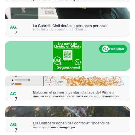
Els trens aniran recuperant la freqüència de pas habitual de
forma progressiva
La Guàrdia Civil deté set persones per onze
AG.
robatoris de coure, un al Segrià
7
El grup hauria robat 85 tones de coure en empreses d'Aragó i
Catalunya i en plantes fotovoltaiques de Castella-la Manxa
Publicitat
Elaboren el primer inventari d'allaus del Pirineu
AG.
amb la documentació de més de 20.000 fenòmens
7
Obra de l'Institut Cartogràfic i Geològic de Catalunya, amb
dades a partir del 1427
Els Bombers donen per controlat l'incendi de
AG.
Senet, a l'Alta Ribagorça
7
El cos manté la vigilància de la zona amb drons i mitjans aeris