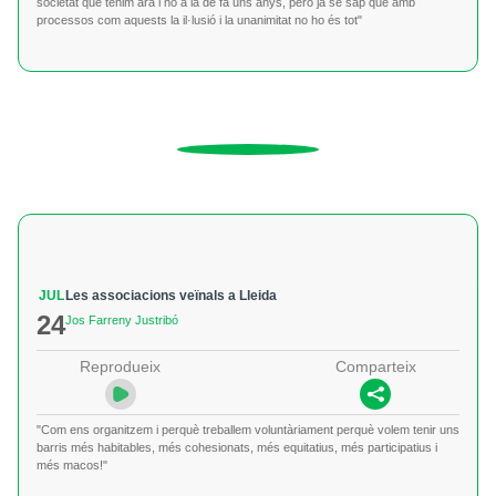
societat que tenim ara i no a la de fa uns anys, però ja se sap que amb
processos com aquests la il·lusió i la unanimitat no ho és tot"
JUL
Les associacions veïnals a Lleida
24
Jos Farreny Justribó
Reprodueix
Comparteix
"Com ens organitzem i perquè treballem voluntàriament perquè volem tenir uns
barris més habitables, més cohesionats, més equitatius, més participatius i
més macos!"