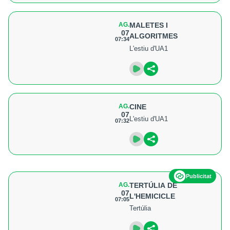
AG.
MALETES I
07
ALGORITMES
07:34
L'estiu d'UA1
AG.
CINE
07
L'estiu d'UA1
07:32
Publicitat
AG.
TERTÚLIA DE
07
L'HEMICICLE
07:05
Tertúlia