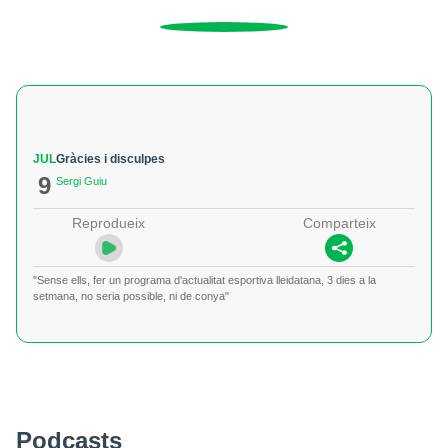
JUL
Gràcies i disculpes
9
Sergi Guiu
Reprodueix
Comparteix
"Sense ells, fer un programa d'actualitat esportiva lleidatana, 3 dies a la
setmana, no seria possible, ni de conya"
Podcasts