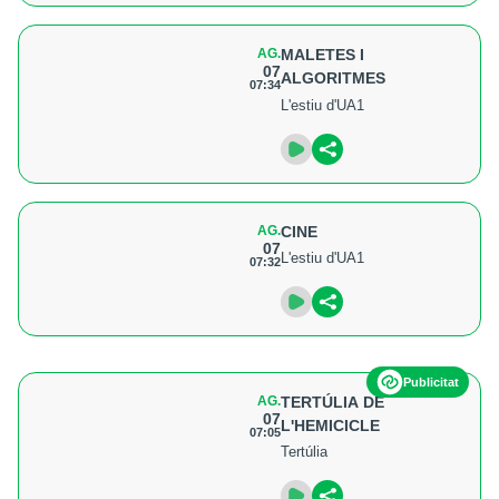
AG.
MALETES I
07
ALGORITMES
07:34
L'estiu d'UA1
AG.
CINE
07
L'estiu d'UA1
07:32
Publicitat
AG.
TERTÚLIA DE
07
L'HEMICICLE
07:05
Tertúlia