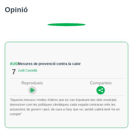
Opinió
AUG
Mesures de prevenció contra la calor
7
Judit Castellà
Reprodueix
Comparteix
"Aquesta mesura i moltes d’altres que es van impulsant des dels municipis
demostren com les polítiques climàtiques cada vegada centraran més les
actuacions de govern i això, de cara a l’any que ve, també caldrà tenir-ho en
compte"