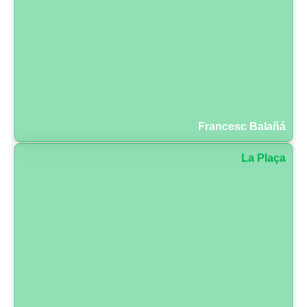
Francesc Balañá
La Plaça