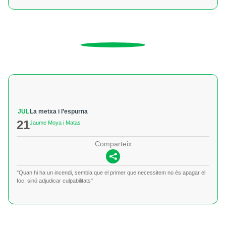
JUL
La metxa i l’espurna
21
Jaume Moya i Matas
Comparteix
"Quan hi ha un incendi, sembla que el primer que necessitem no és apagar el
foc, sinó adjudicar culpabilitats"