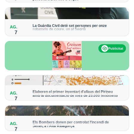
Els trens aniran recuperant la freqüència de pas habitual de
forma progressiva
La Guàrdia Civil deté set persones per onze
AG.
robatoris de coure, un al Segrià
7
El grup hauria robat 85 tones de coure en empreses d'Aragó i
Catalunya i en plantes fotovoltaiques de Castella-la Manxa
Publicitat
Elaboren el primer inventari d'allaus del Pirineu
AG.
amb la documentació de més de 20.000 fenòmens
7
Obra de l'Institut Cartogràfic i Geològic de Catalunya, amb
dades a partir del 1427
Els Bombers donen per controlat l'incendi de
AG.
Senet, a l'Alta Ribagorça
7
El cos manté la vigilància de la zona amb drons i mitjans aeris