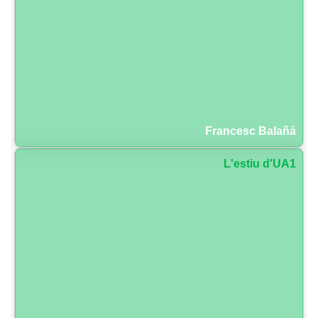
Francesc Balañá
L'estiu d'UA1