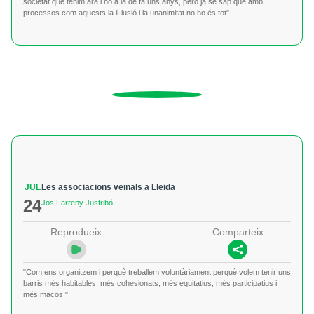
societat que tenim ara i no a la de fa uns anys, però ja se sap que amb
processos com aquests la il·lusió i la unanimitat no ho és tot"
JUL
Les associacions veïnals a Lleida
24
Jos Farreny Justribó
Reprodueix
Comparteix
"Com ens organitzem i perquè treballem voluntàriament perquè volem tenir uns
barris més habitables, més cohesionats, més equitatius, més participatius i
més macos!"