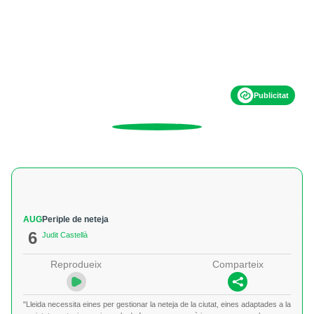
Publicitat
AUG
Periple de neteja
6
Judit Castellà
Reprodueix
Comparteix
"Lleida necessita eines per gestionar la neteja de la ciutat, eines adaptades a la