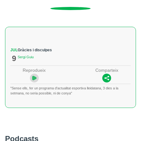
JUL
Gràcies i disculpes
9
Sergi Guiu
Reprodueix
Comparteix
"Sense ells, fer un programa d'actualitat esportiva lleidatana, 3 dies a la
setmana, no seria possible, ni de conya"
Podcasts