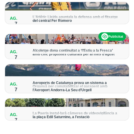
per detectar possibles punts calents
L'Atlètic Lleida apuntala la defensa amb el fitxatge
AG.
del central Fer Romero
7
Arriba per cobrir la lesió de llarga durada de Cristian Abreu
Publicitat
Alcoletge dona continuïtat a ‘l’Estiu a la Fresca’
AG.
amb cinc propostes culturals per al mes d’agost
7
Un dels grans protagonistes de la programació serà
l’astronomia amb ‘Alcoletge mira al cel’
Aeroports de Catalunya prova un sistema a
AG.
Organyà per comptabilitzar el parapent amb
7
l’Aeroport Andorra-La Seu d’Urgell
El dispositiu geolocalitza els parapentistes amb una aplicació
mòbil per donar pas als avions amb vols instrumentals
La Paeria instal·larà càmeres de videovigilància a
AG.
la plaça Edil Saturnino, a l'estació
7
A proposta del grup municipal de Junts