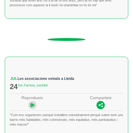
societat que tenim ara i no a la de fa uns anys, però ja se sap que amb
processos com aquests la il·lusió i la unanimitat no ho és tot"
JUL
Les associacions veïnals a Lleida
24
Jos Farreny Justribó
Reprodueix
Comparteix
"Com ens organitzem i perquè treballem voluntàriament perquè volem tenir uns
barris més habitables, més cohesionats, més equitatius, més participatius i
més macos!"