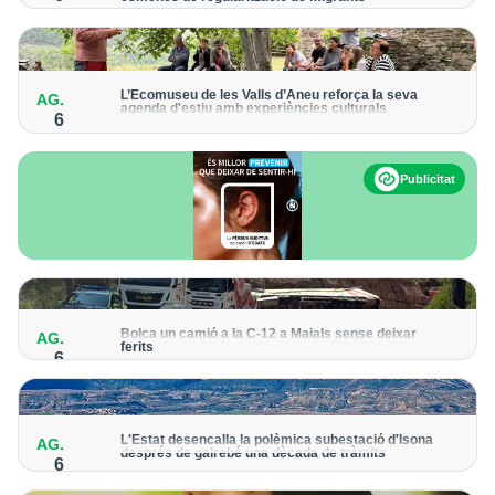
La presentació de les sol·licituds es podran fer fins al 30 de
setembre i no s’haurà de demanar cita prèvia
L’Ecomuseu de les Valls d’Àneu reforça la seva
AG.
agenda d'estiu amb experiències culturals
6
Hi haurà ofertes d'activitats patrimonials, visites guiades i
propostes teatralitzades fins al 31 d'agost
Publicitat
Bolca un camió a la C-12 a Maials sense deixar
AG.
ferits
6
El sinistre ha obligat a donar pas alternatiu a la carretera
L'Estat desencalla la polèmica subestació d'Isona
AG.
després de gairebé una dècada de tràmits
6
L’Ajuntament presentarà un recurs contra la resolució "per
intentar impedir la construcció"