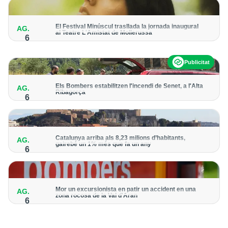
El Festival Minúscul trasllada la jornada inaugural
AG.
al Teatre L'Amistat de Mollerussa
6
El recital de la cantautora Raquel Lúa obrirà la cinquena edició
del cicle
Publicitat
Els Bombers estabilitzen l'incendi de Senet, a l'Alta
AG.
Ribagorça
6
El cos manté activat un helicòpter bombarder i descarta
enviar-hi efectius terrestres
Catalunya arriba als 8,23 milions d’habitants,
AG.
gairebé un 1% més que fa un any
6
Lleida registra uns 468.000 habitants, amb un increment de
l’1,3% de la població
Mor un excursionista en patir un accident en una
AG.
zona rocosa de la Val d'Aran
6
Els serveis d’emergència no van poder fer res per salvar-li la
vida