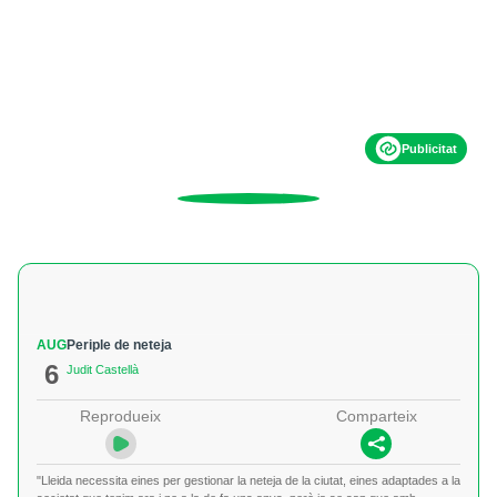
Publicitat
AUG
Periple de neteja
6
Judit Castellà
Reprodueix
Comparteix
"Lleida necessita eines per gestionar la neteja de la ciutat, eines adaptades a la