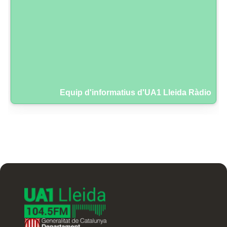
Equip d'informatius d'UA1 Lleida Ràdio