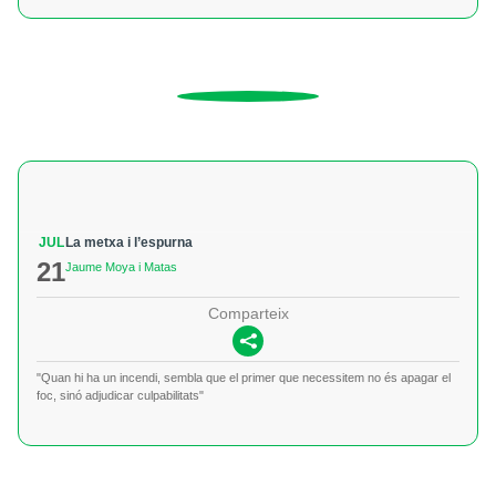
JUL
La metxa i l’espurna
21
Jaume Moya i Matas
Comparteix
"Quan hi ha un incendi, sembla que el primer que necessitem no és apagar el
foc, sinó adjudicar culpabilitats"