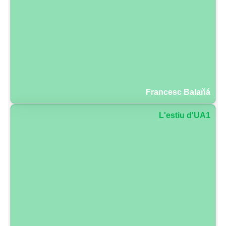
Francesc Balañá
L'estiu d'UA1