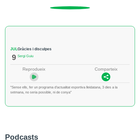
JUL
Gràcies i disculpes
9
Sergi Guiu
Reprodueix
Comparteix
"Sense ells, fer un programa d'actualitat esportiva lleidatana, 3 dies a la
setmana, no seria possible, ni de conya"
Podcasts