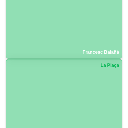
Francesc Balañá
La Plaça