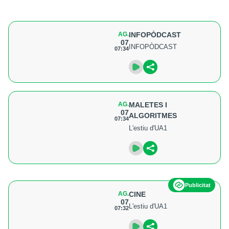
AG.
INFOPÒDCAST
07
INFOPÒDCAST
07:34
AG.
MALETES I
07
ALGORITMES
07:34
L'estiu d'UA1
Publicitat
AG.
CINE
07
L'estiu d'UA1
07:32