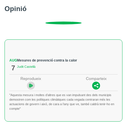
Opinió
AUG
Mesures de prevenció contra la calor
7
Judit Castellà
Reprodueix
Comparteix
"Aquesta mesura i moltes d’altres que es van impulsant des dels municipis
demostren com les polítiques climàtiques cada vegada centraran més les
actuacions de govern i això, de cara a l’any que ve, també caldrà tenir-ho en
compte"