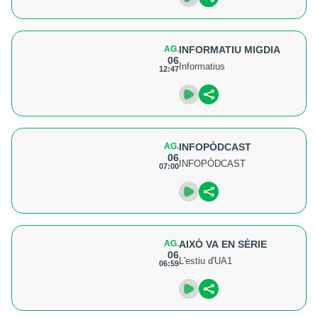
AG.
INFORMATIU MIGDIA
06
Informatius
12:47
AG.
INFOPÒDCAST
06
INFOPÒDCAST
07:00
AG.
AIXÒ VA EN SÈRIE
06
L'estiu d'UA1
06:59