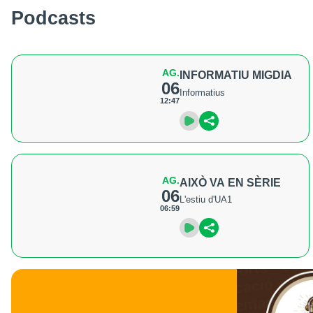
Podcasts
AG.
INFORMATIU MIGDIA
06
Informatius
12:47
AG.
AIXÒ VA EN SÈRIE
06
L'estiu d'UA1
06:59