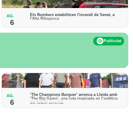
Els Bombers estabilitzen l'incendi de Senet, a
AG.
l'Alta Ribagorça
6
El cos manté activat un helicòpter bombarder i
descarta enviar-hi efectius terrestres
Publicitat
‘The Champions Burguer’ arrenca a Lleida amb
AG.
‘The Big Game’, una ruta inspirada en l’estètica
6
del futbol americà
La primera edició que es va celebrar a la ciutat va
acollir prop de 150.000 visitants