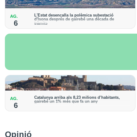
L'Estat desencalla la polèmica subestació
AG.
d'Isona després de gairebé una dècada de
6
tràmits
L’Ajuntament presentarà un recurs contra la resolució
"per intentar impedir la construcció"
Catalunya arriba als 8,23 milions d’habitants,
AG.
gairebé un 1% més que fa un any
6
Lleida registra uns 468.000 habitants, amb un
increment de l’1,3% de la població
Opinió