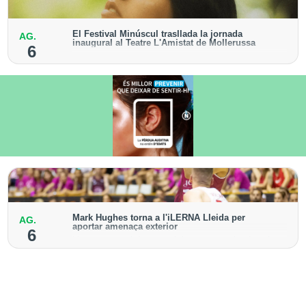
El Festival Minúscul trasllada la jornada
AG.
inaugural al Teatre L'Amistat de Mollerussa
6
El recital de la cantautora Raquel Lúa obrirà la
cinquena edició del cicle
Mark Hughes torna a l'iLERNA Lleida per
AG.
aportar amenaça exterior
6
L'escorta americà va vestir la samarreta bordeus la
temporada 2021-2022