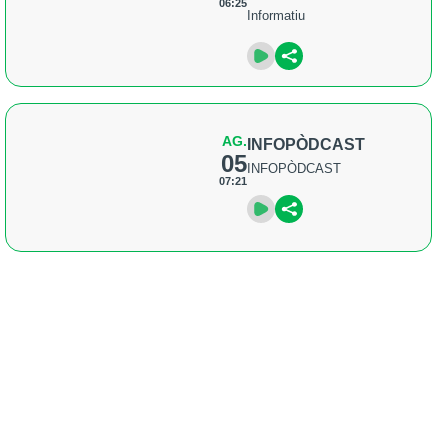
06:25
Informatiu
AG.
INFOPÒDCAST
05
INFOPÒDCAST
07:21