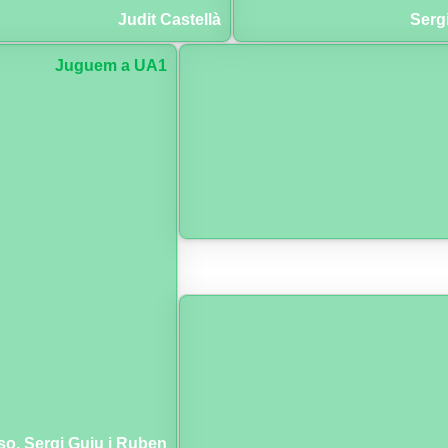
Judit Castellà
Serg
Juguem a UA1
so, Sergi Guiu i Ruben