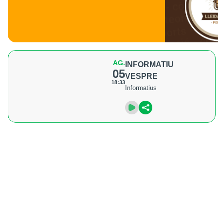
AG.
INFORMATIU
05
VESPRE
18:33
Informatius