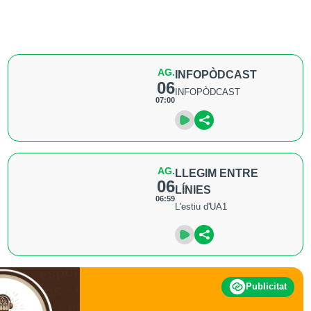
AG.
INFOPÒDCAST
06
INFOPÒDCAST
07:00
AG.
LLEGIM ENTRE
06
LÍNIES
06:59
L'estiu d'UA1
Publicitat