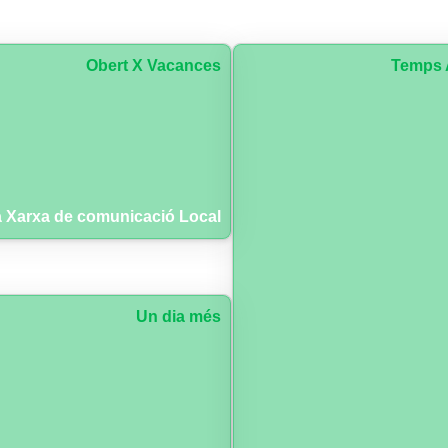
Obert X Vacances
Temps 
 Xarxa de comunicació Local
Un dia més