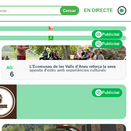
EN DIRECTE
Cercar
INICI
Publicitat
NOTÍCIES
Publicitat
PODCASTS
L’Ecomuseu de les Valls d’Àneu reforça la seva
AG.
PROGRAMES
agenda d'estiu amb experiències culturals
6
Hi haurà ofertes d'activitats patrimonials, visites
ESPORTS
guiades i propostes teatralitzades fins al 31 d'agost
CONTACTE
Publicitat