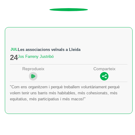
JUL
Les associacions veïnals a Lleida
24
Jos Farreny Justribó
Reprodueix
Comparteix
"Com ens organitzem i perquè treballem voluntàriament perquè
volem tenir uns barris més habitables, més cohesionats, més
equitatius, més participatius i més macos!"