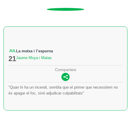
JUL
La metxa i l’espurna
21
Jaume Moya i Matas
Comparteix
"Quan hi ha un incendi, sembla que el primer que necessitem no
és apagar el foc, sinó adjudicar culpabilitats"