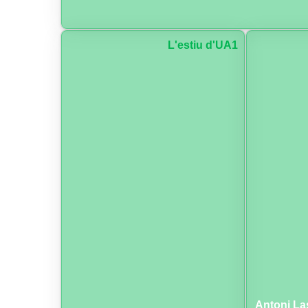
L'estiu d'UA1
Antoni La