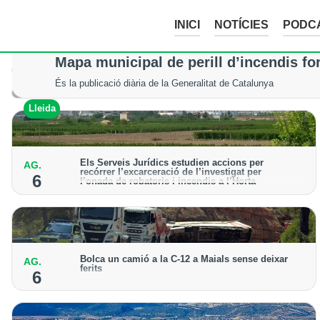
INICI
NOTÍCIES
PODC
Mor un excursionista en patir un accid
Mapa municipal de perill d’incendis fo
Els serveis d’emergència no van poder fer res per salvar-li la vi
És la publicació diària de la Generalitat de Catalunya
Val d'Aran
Lleida
Els Serveis Jurídics estudien accions per
AG.
recórrer l’excarceració de l’investigat per
6
l’onada de robatoris i incendis a l’Horta
Des de la Paeria de Lleida demanen que s’analitzin
les vies legals disponibles després de la decisió
judicial
Bolca un camió a la C-12 a Maials sense deixar
AG.
ferits
6
El sinistre ha obligat a donar pas alternatiu a la
carretera