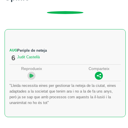
AUG
Periple de neteja
6
Judit Castellà
Reprodueix
Comparteix
"Lleida necessita eines per gestionar la neteja de la ciutat, eines
adaptades a la societat que tenim ara i no a la de fa uns anys,
però ja se sap que amb processos com aquests la il·lusió i la
unanimitat no ho és tot"