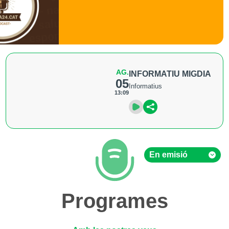
AG.
INFORMATIU MIGDIA
05
Informatius
13:09
En emisió
En emisió
Programes
Hemeroteca