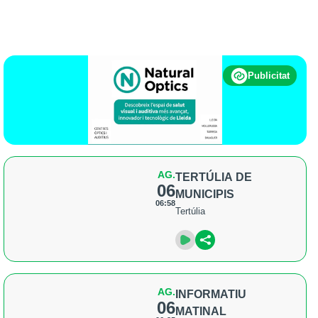
Publicitat
AG.
TERTÚLIA DE
06
MUNICIPIS
06:58
Tertúlia
AG.
INFORMATIU
06
MATINAL