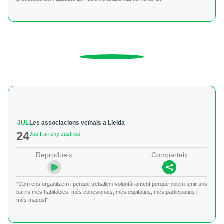
JUL
Les associacions veïnals a Lleida
24
Jos Farreny Justribó
Reprodueix
Comparteix
"Com ens organitzem i perquè treballem voluntàriament perquè volem tenir uns
barris més habitables, més cohesionats, més equitatius, més participatius i
més macos!"