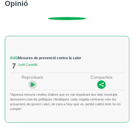
Opinió
AUG
Mesures de prevenció contra la calor
7
Judit Castellà
Reprodueix
Comparteix
"Aquesta mesura i moltes d’altres que es van impulsant des dels municipis
demostren com les polítiques climàtiques cada vegada centraran més les
actuacions de govern i això, de cara a l’any que ve, també caldrà tenir-ho en
compte"