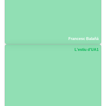
Francesc Balañá
L'estiu d'UA1