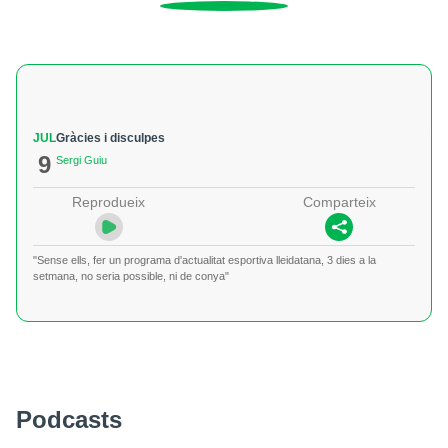
JUL
Gràcies i disculpes
9
Sergi Guiu
Reprodueix
Comparteix
"Sense ells, fer un programa d'actualitat esportiva lleidatana, 3 dies a la
setmana, no seria possible, ni de conya"
Podcasts