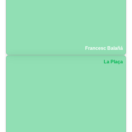
Francesc Balañá
La Plaça