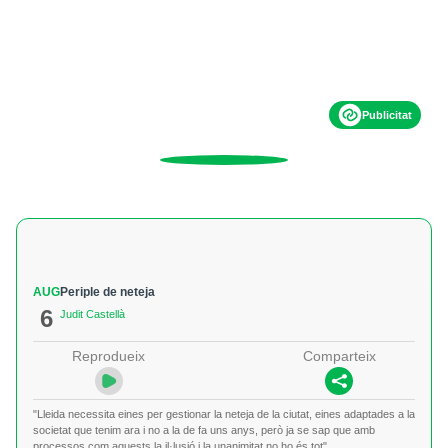
Publicitat
AUG
Periple de neteja
6
Judit Castellà
Reprodueix
Comparteix
"Lleida necessita eines per gestionar la neteja de la ciutat, eines adaptades a la
societat que tenim ara i no a la de fa uns anys, però ja se sap que amb
processos com aquests la il·lusió i la unanimitat no ho és tot"