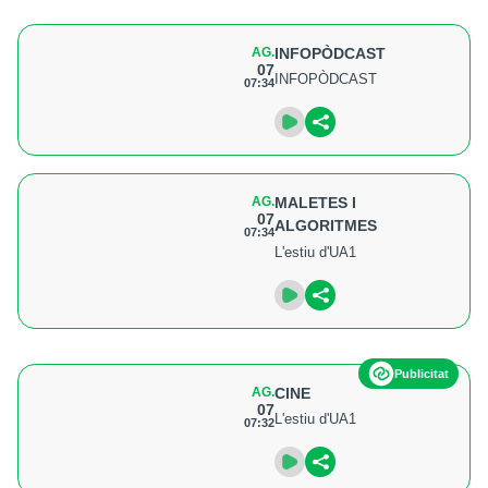
AG.
INFOPÒDCAST
07
INFOPÒDCAST
07:34
AG.
MALETES I
07
ALGORITMES
07:34
L'estiu d'UA1
Publicitat
AG.
CINE
07
L'estiu d'UA1
07:32