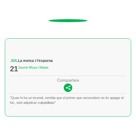
JUL
La metxa i l’espurna
21
Jaume Moya i Matas
Comparteix
"Quan hi ha un incendi, sembla que el primer que necessitem no és apagar el
foc, sinó adjudicar culpabilitats"