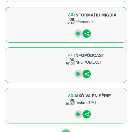
AG.
INFORMATIU MIGDIA
06
Informatius
12:47
AG.
INFOPÒDCAST
06
INFOPÒDCAST
07:00
AG.
AIXÒ VA EN SÈRIE
06
L'estiu d'UA1
06:59