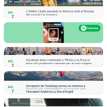
L'Atlètic Lleida apuntala la defensa amb el fitxatge
AG.
del central Fer Romero
7
Arriba per cobrir la lesió de llarga durada de Cristian Abreu
Publicitat
Alcoletge dona continuïtat a ‘l’Estiu a la Fresca’
AG.
amb cinc propostes culturals per al mes d’agost
7
Un dels grans protagonistes de la programació serà
l’astronomia amb ‘Alcoletge mira al cel’
Aeroports de Catalunya prova un sistema a
AG.
Organyà per comptabilitzar el parapent amb
7
l’Aeroport Andorra-La Seu d’Urgell
El dispositiu geolocalitza els parapentistes amb una aplicació
mòbil per donar pas als avions amb vols instrumentals