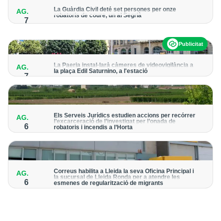
La Guàrdia Civil deté set persones per onze
AG.
robatoris de coure, un al Segrià
7
El grup hauria robat 85 tones de coure en empreses d'Aragó i
Catalunya i en plantes fotovoltaiques de Castella-la Manxa
Publicitat
La Paeria instal·larà càmeres de videovigilància a
AG.
la plaça Edil Saturnino, a l'estació
7
A proposta del grup municipal de Junts
Els Serveis Jurídics estudien accions per recórrer
AG.
l’excarceració de l’investigat per l’onada de
6
robatoris i incendis a l’Horta
Des de la Paeria de Lleida demanen que s’analitzin les vies
legals disponibles després de la decisió judicial
Correus habilita a Lleida la seva Oficina Principal i
AG.
la sucursal de Lleida Ronda per a atendre les
6
esmenes de regularització de migrants
La presentació de les sol·licituds es podran fer fins al 30 de
setembre i no s’haurà de demanar cita prèvia