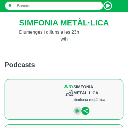
SIMFONIA METÀL·LICA
INICI
Diumenges i dilluns a les 23h
NOTÍCIES
wth
PODCASTS
PROGRAMES
Podcasts
ESPORTS
CONTACTE
JUNY
SIMFONIA
19
METÀL·LICA
17:22
Simfonia metàl·lica