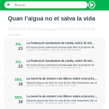
Quan l’aigua no et salva la vida
INICI
09/07/2026, 04:00
Actualiazat el
09/07/2026, 04:00
Judit
NOTÍCIES
Castellà
PODCASTS
La Federació Sardanista de Lleida, rebrà 30 mil
JUL.
euros anuals de l’IEI fins al 2023
Es tracta d’una subvenció emmarcada dins el projecte de
23
suport a 12 entitats culturals de la demarcació
PROGRAMES
La Federació Sardanista de Lleida, rebrà 30 mil
JUL.
ESPORTS
euros anuals de l’IEI fins al 2023
Es tracta d’una subvenció emmarcada dins el projecte de
23
suport a 12 entitats culturals de la demarcació
CONTACTE
La novel·la de misteri i els llibres sobre el procés,
DES.
entre els més sol·licitats per regalar aquest Nadal
Aquesta època de l'any és una de les més importants per al
18
sector del llibre, juntament amb Sant Jordi
La novel·la de misteri i els llibres sobre el procés,
DES.
entre els més sol·licitats per regalar aquest Nadal
Aquesta època de l'any és una de les més importants per al
18
sector del llibre, juntament amb Sant Jordi