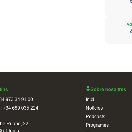
AG
tins
Sobre nosaltres
34 973 34 91 00
Inici
p:
+34 689 035 224
Notícies
Podcasts
sbe Ruano, 22
Programes
06, Lleida