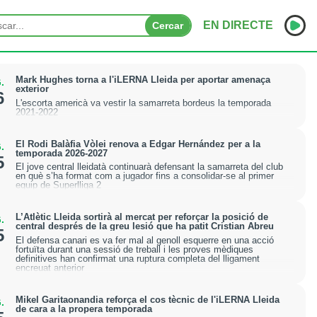
EN DIRECTE
Cercar
INICI
Mark Hughes torna a l'iLERNA Lleida per aportar amenaça
.
exterior
6
L'escorta americà va vestir la samarreta bordeus la temporada
NOTÍCIES
2021-2022
PODCASTS
El Rodi Balàfia Vòlei renova a Edgar Hernández per a la
.
temporada 2026-2027
5
PROGRAMES
El jove central lleidatà continuarà defensant la samarreta del club
en què s’ha format com a jugador fins a consolidar-se al primer
equip de Superlliga 2
ESPORTS
L’Atlètic Lleida sortirà al mercat per reforçar la posició de
.
CONTACTE
central després de la greu lesió que ha patit Cristian Abreu
5
El defensa canari es va fer mal al genoll esquerre en una acció
fortuïta durant una sessió de treball i les proves mèdiques
definitives han confirmat una ruptura completa del lligament
encreuat anterior
Mikel Garitaonandia reforça el cos tècnic de l'iLERNA Lleida
.
de cara a la propera temporada