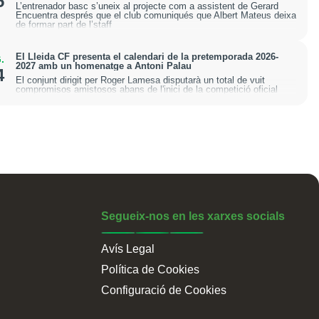
5
L’entrenador basc s’uneix al projecte com a assistent de Gerard
Encuentra després que el club comuniqués que Albert Mateus deixa
de formar part de l’staff
El Lleida CF presenta el calendari de la pretemporada 2026-
.
2027 amb un homenatge a Antoni Palau
4
El conjunt dirigit per Roger Lamesa disputarà un total de vuit
compromisos amistosos abans de l'inici de la competició oficial
Segueix-nos en les xarxes socials
Avís Legal
Política de Cookies
Configuració de Cookies