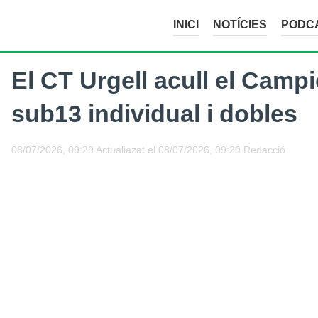
INICI
NOTÍCIES
PODC
El CT Urgell acull el Camp
sub13 individual i dobles
08/07/2026, 09:29
Actualiazat el
08/07/2026, 09:29
Redacció