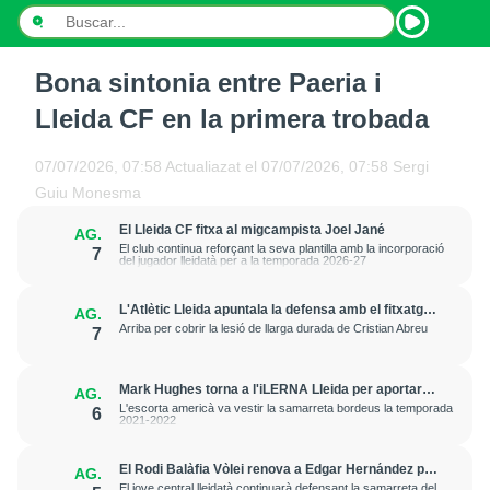
Bona sintonia entre Paeria i
INICI
Lleida CF en la primera trobada
NOTÍCIES
07/07/2026, 07:58
Actualiazat el
07/07/2026, 07:58
Sergi
PODCASTS
Guiu Monesma
El Lleida CF fitxa al migcampista Joel Jané
AG.
PROGRAMES
El club continua reforçant la seva plantilla amb la incorporació
7
del jugador lleidatà per a la temporada 2026-27
ESPORTS
L'Atlètic Lleida apuntala la defensa amb el fitxatge
AG.
del central Fer Romero
CONTACTE
Arriba per cobrir la lesió de llarga durada de Cristian Abreu
7
Mark Hughes torna a l'iLERNA Lleida per aportar
AG.
amenaça exterior
L'escorta americà va vestir la samarreta bordeus la temporada
6
2021-2022
El Rodi Balàfia Vòlei renova a Edgar Hernández per
AG.
a la temporada 2026-2027
El jove central lleidatà continuarà defensant la samarreta del