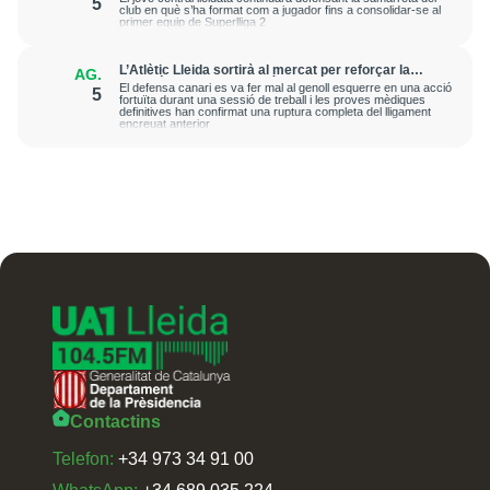
5
club en què s’ha format com a jugador fins a consolidar-se al
primer equip de Superlliga 2
L’Atlètic Lleida sortirà al mercat per reforçar la
AG.
posició de central després de la greu lesió que ha
El defensa canari es va fer mal al genoll esquerre en una acció
5
patit Cristian Abreu
fortuïta durant una sessió de treball i les proves mèdiques
definitives han confirmat una ruptura completa del lligament
encreuat anterior
Contactins
Telefon:
+34 973 34 91 00