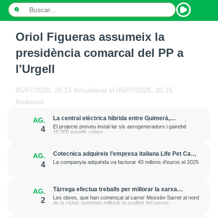
Oriol Figueras assumeix la
INICI
presidència comarcal del PP a
NOTÍCIES
l'Urgell
PODCASTS
05/07/2026, 20:15
Actualiazat el
05/07/2026, 20:15
Redacció
PROGRAMES
La central elèctrica híbrida entre Guimerà,
AG.
Ciutadilla i Passanant i Belltall obté la declaració
ESPORTS
El projecte preveu instal·lar sis aerogeneradors i gairebé
4
ambiental favorable
16.000 panells solars
CONTACTE
Cotecnica adquireix l’empresa italiana Life Pet Care
AG.
i “reforça la seva expansió europea” en alimentació
La companyia adquirida va facturar 40 milions d’euros el 2025
4
animal
Tàrrega efectua treballs per millorar la xarxa
AG.
elèctrica i reforçar el subministrament
Les obres, que han començat al carrer Mossèn Sarret al nord
2
de la ciutat, pretenen millorar la qualitat del servei