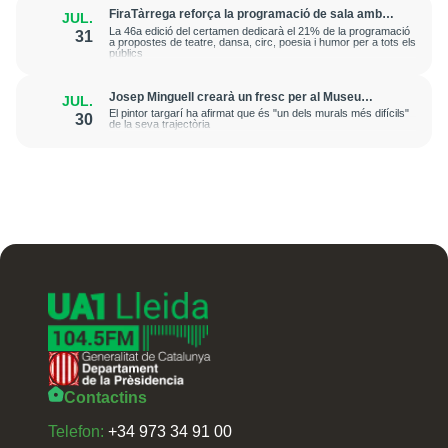
FiraTàrrega reforça la programació de sala amb
JUL.
una dotzena d'espectacles
La 46a edició del certamen dedicarà el 21% de la programació
31
a propostes de teatre, dansa, circ, poesia i humor per a tots els
públics
Josep Minguell crearà un fresc per al Museu
JUL.
Benozzo Gozzoli a la Toscana
El pintor targarí ha afirmat que és "un dels murals més difícils"
30
de la seva trajectòria
Contactins
Telefon:
+34 973 34 91 00