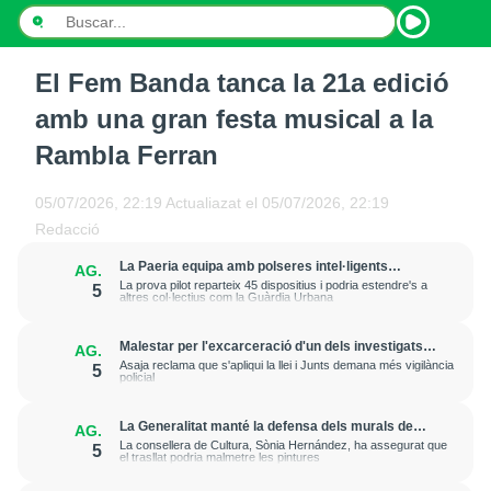
El Fem Banda tanca la 21a edició
INICI
amb una gran festa musical a la
NOTÍCIES
Rambla Ferran
PODCASTS
05/07/2026, 22:19
Actualiazat el
05/07/2026, 22:19
Redacció
PROGRAMES
La Paeria equipa amb polseres intel·ligents
AG.
treballadors municipals que fan feina al carrer per
ESPORTS
La prova pilot reparteix 45 dispositius i podria estendre's a
5
prevenir cops de calor
altres col·lectius com la Guàrdia Urbana
CONTACTE
Malestar per l'excarceració d'un dels investigats
AG.
per l'onada de robatoris i incendis a cases de
Asaja reclama que s'apliqui la llei i Junts demana més vigilància
5
l'Horta de Lleida
policial
La Generalitat manté la defensa dels murals de
AG.
Sixena i aposta per esgotar la via judicial
La consellera de Cultura, Sònia Hernández, ha assegurat que
5
el trasllat podria malmetre les pintures