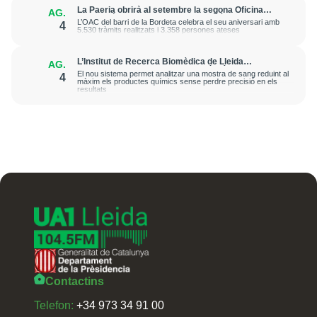
La Paeria obrirà al setembre la segona Oficina
AG.
d’Atenció Ciutadana de Barri al Secà de Sant Pere
L’OAC del barri de la Bordeta celebra el seu aniversari amb
4
5.530 tràmits realitzats i 3.358 persones ateses
L’Institut de Recerca Biomèdica de Lleida
AG.
desenvolupa una metodologia més ràpida i
El nou sistema permet analitzar una mostra de sang reduint al
4
sostenible per avançar en la medicina de precisió
màxim els productes químics sense perdre precisió en els
resultats
Contactins
Telefon:
+34 973 34 91 00