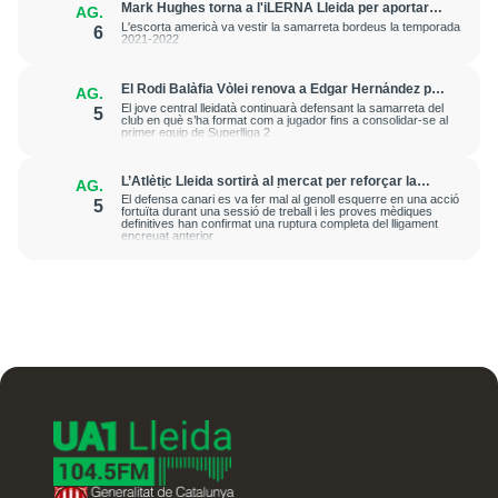
Mark Hughes torna a l'iLERNA Lleida per aportar
AG.
amenaça exterior
L'escorta americà va vestir la samarreta bordeus la temporada
6
2021-2022
El Rodi Balàfia Vòlei renova a Edgar Hernández per
AG.
a la temporada 2026-2027
El jove central lleidatà continuarà defensant la samarreta del
5
club en què s’ha format com a jugador fins a consolidar-se al
primer equip de Superlliga 2
L’Atlètic Lleida sortirà al mercat per reforçar la
AG.
posició de central després de la greu lesió que ha
El defensa canari es va fer mal al genoll esquerre en una acció
5
patit Cristian Abreu
fortuïta durant una sessió de treball i les proves mèdiques
definitives han confirmat una ruptura completa del lligament
encreuat anterior