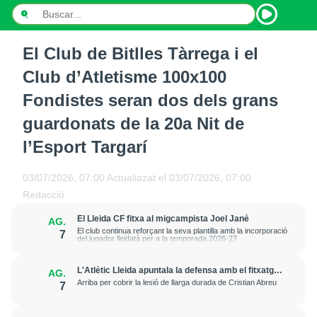
El Club de Bitlles Tàrrega i el
INICI
Club d’Atletisme 100x100
NOTÍCIES
Fondistes seran dos dels grans
guardonats de la 20a Nit de
PODCASTS
l’Esport Targarí
PROGRAMES
03/07/2026, 07:00
Actualiazat el
03/07/2026, 07:00
ESPORTS
Redacció
CONTACTE
El Lleida CF fitxa al migcampista Joel Jané
AG.
El club continua reforçant la seva plantilla amb la incorporació
7
del jugador lleidatà per a la temporada 2026-27
L'Atlètic Lleida apuntala la defensa amb el fitxatge
AG.
del central Fer Romero
Arriba per cobrir la lesió de llarga durada de Cristian Abreu
7