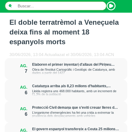
El doble terratrèmol a Veneçuela
INICI
deixa fins al moment 18
NOTÍCIES
espanyols morts
PODCASTS
30/06/2026, 13:04
Actualiazat el
30/06/2026, 13:04
ACN
PROGRAMES
Elaboren el primer inventari d'allaus del Pirineu
AG.
amb la documentació de més de 20.000 fenòmens
Obra de l'Institut Cartogràfic i Geològic de Catalunya, amb
7
dades a partir del 1427
ESPORTS
Catalunya arriba als 8,23 milions d’habitants,
AG.
CONTACTE
gairebé un 1% més que fa un any
Lleida registra uns 468.000 habitants, amb un increment de
6
l’1,3% de la població
Protecció Civil demana que s’eviti creuar lleres de
AG.
rius davant la previsió de fortes pluges d’aquest
L’organisme d’emergències ha fet una crida a extremar la
6
dijous a la tarda
prudència dels desplaçaments amb vehicles
El govern espanyol transfereix a Ceuta 25 milions
AG.