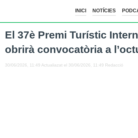
INICI
NOTÍCIES
PODC
El 37è Premi Turístic Inter
obrirà convocatòria a l’oc
30/06/2026, 11:49
Actualiazat el
30/06/2026, 11:49
Redacció