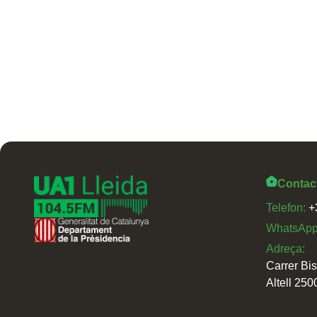
Contac
Telefon:
+
WhatsAp
Adreça:
Carrer Bi
Altell 250