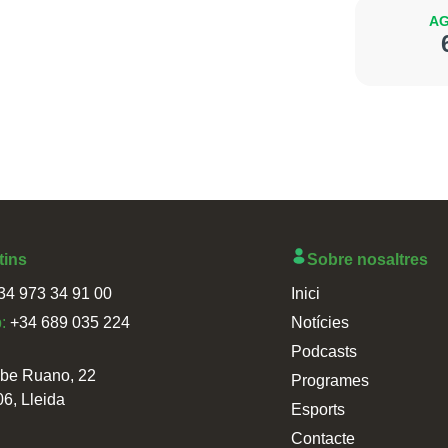
AG
tins
Sobre nosaltres
34 973 34 91 00
Inici
p:
+34 689 035 224
Notícies
Podcasts
sbe Ruano, 22
Programes
06, Lleida
Esports
Contacte