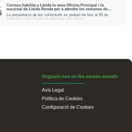
Correus habilita a Lleida la seva Oficina Principal i la
.
sucursal de Lleida Ronda per a atendre les esmenes de
6
regularització de migrants
La presentació de les sol·licituds es podran fer fins al 30 de
setembre i no s’haurà de demanar cita prèvia
Segueix-nos en les xarxes socials
Avís Legal
Política de Cookies
Configuració de Cookies