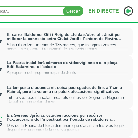
EN DIRECTE
Cercar
INICI
El carrer Baldomer Gili i Roig de Lleida s’obre al trànsit per
.
millorar la connexió entre Ciutat Jardí i l’entorn de Rovira
7
Roure
S’ha urbanitzat un tram de 135 metres, que incorpora voreres
NOTÍCIES
accessibles, arbrat i renovació dels serveis urbans
PODCASTS
La Paeria instal·larà càmeres de videovigilància a la plaça
.
Edil Saturnino, a l'estació
7
PROGRAMES
A proposta del grup municipal de Junts
ESPORTS
La tempesta d’aquesta nit deixa pedregades de fins a 7 cm a
.
Raimat, però la verema no pateix afectacions significatives
7
CONTACTE
Tot i els xàfecs i la calamarsa, els cultius del Segrià, la Noguera i
l’Urgell no han sofert danys
Els Serveis Jurídics estudien accions per recórrer
.
l’excarceració de l’investigat per l’onada de robatoris i
6
incendis a l’Horta
Des de la Paeria de Lleida demanen que s’analitzin les vies legals
disponibles després de la decisió judicial