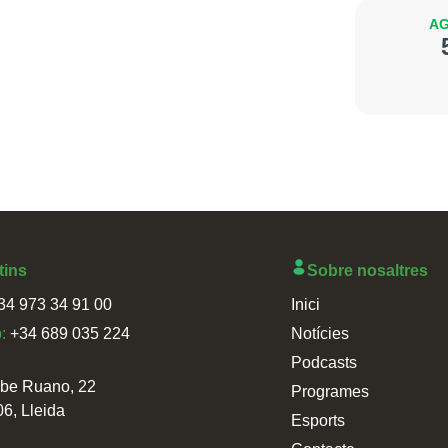
AG
tins
Sobre nosaltres
34 973 34 91 00
Inici
p:
+34 689 035 224
Notícies
Podcasts
sbe Ruano, 22
Programes
06, Lleida
Esports