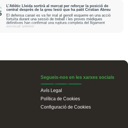
L’Atlètic Lleida sortirà al mercat per reforçar la posició de
.
central després de la greu lesió que ha patit Cristian Abreu
5
El defensa canari es va fer mal al genoll esquerre en una acció
fortuïta durant una sessió de treball i les proves mèdiques
definitives han confirmat una ruptura completa del lligament
encreuat anterior
Segueix-nos en les xarxes socials
Avís Legal
Política de Cookies
Configuració de Cookies