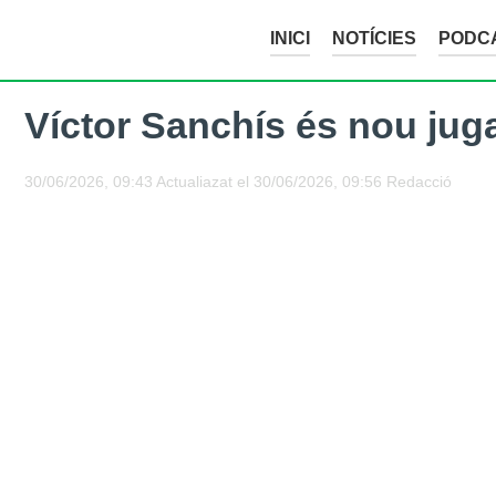
INICI
NOTÍCIES
PODC
Víctor Sanchís és nou juga
30/06/2026, 09:43
Actualiazat el
30/06/2026, 09:56
Redacció