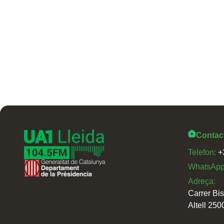
Contac
Telefon:
+
WhatsAp
Adreça:
Carrer Bi
Altell 250