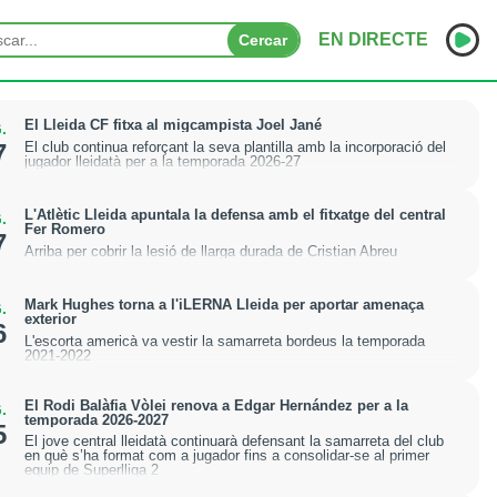
EN DIRECTE
Cercar
INICI
El Lleida CF fitxa al migcampista Joel Jané
.
El club continua reforçant la seva plantilla amb la incorporació del
7
jugador lleidatà per a la temporada 2026-27
NOTÍCIES
PODCASTS
L'Atlètic Lleida apuntala la defensa amb el fitxatge del central
.
Fer Romero
7
Arriba per cobrir la lesió de llarga durada de Cristian Abreu
PROGRAMES
ESPORTS
Mark Hughes torna a l'iLERNA Lleida per aportar amenaça
.
exterior
6
L'escorta americà va vestir la samarreta bordeus la temporada
CONTACTE
2021-2022
El Rodi Balàfia Vòlei renova a Edgar Hernández per a la
.
temporada 2026-2027
5
El jove central lleidatà continuarà defensant la samarreta del club
en què s’ha format com a jugador fins a consolidar-se al primer
equip de Superlliga 2