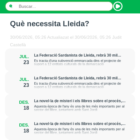
Què necessita Lleida?
INICI
30/06/2026, 05:26
Actualiazat el
30/06/2026, 05:26
Judit
NOTÍCIES
Castellà
PODCASTS
La Federació Sardanista de Lleida, rebrà 30 mil
JUL.
euros anuals de l’IEI fins al 2023
Es tracta d’una subvenció emmarcada dins el projecte de
23
suport a 12 entitats culturals de la demarcació
PROGRAMES
La Federació Sardanista de Lleida, rebrà 30 mil
JUL.
ESPORTS
euros anuals de l’IEI fins al 2023
Es tracta d’una subvenció emmarcada dins el projecte de
23
suport a 12 entitats culturals de la demarcació
CONTACTE
La novel·la de misteri i els llibres sobre el procés,
DES.
entre els més sol·licitats per regalar aquest Nadal
Aquesta època de l'any és una de les més importants per al
18
sector del llibre, juntament amb Sant Jordi
La novel·la de misteri i els llibres sobre el procés,
DES.
entre els més sol·licitats per regalar aquest Nadal
Aquesta època de l'any és una de les més importants per al
18
sector del llibre, juntament amb Sant Jordi