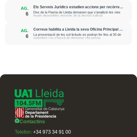
Els Serveis Jurídics estudien accions per recórrer
AG.
l’excarceració de l’investigat per l’onada de
Des de la Paeria de Lleida demanen que s’analitzin les vies
6
robatoris i incendis a l’Horta
legals disponibles després de la decisió judicial
Correus habilita a Lleida la seva Oficina Principal i
AG.
la sucursal de Lleida Ronda per a atendre les
La presentació de les sol·licituds es podran fer fins al 30 de
6
esmenes de regularització de migrants
setembre i no s’haurà de demanar cita prèvia
Contactins
Telefon:
+34 973 34 91 00