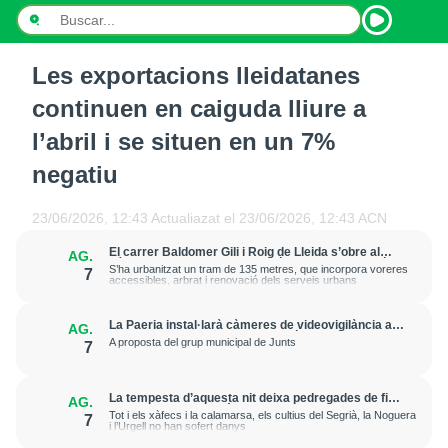
Les exportacions lleidatanes
INICI
continuen en caiguda lliure a
NOTÍCIES
l’abril i se situen en un 7%
negatiu
PODCASTS
PROGRAMES
23/06/2026, 12:43
Actualiazat el
23/06/2026, 12:43
ACN
El carrer Baldomer Gili i Roig de Lleida s’obre al
AG.
ESPORTS
trànsit per millorar la connexió entre Ciutat Jardí i
S’ha urbanitzat un tram de 135 metres, que incorpora voreres
7
l’entorn de Rovira Roure
accessibles, arbrat i renovació dels serveis urbans
CONTACTE
La Paeria instal·larà càmeres de videovigilància a
AG.
la plaça Edil Saturnino, a l'estació
A proposta del grup municipal de Junts
7
La tempesta d’aquesta nit deixa pedregades de fins
AG.
a 7 cm a Raimat, però la verema no pateix
Tot i els xàfecs i la calamarsa, els cultius del Segrià, la Noguera
7
afectacions significatives
i l’Urgell no han sofert danys