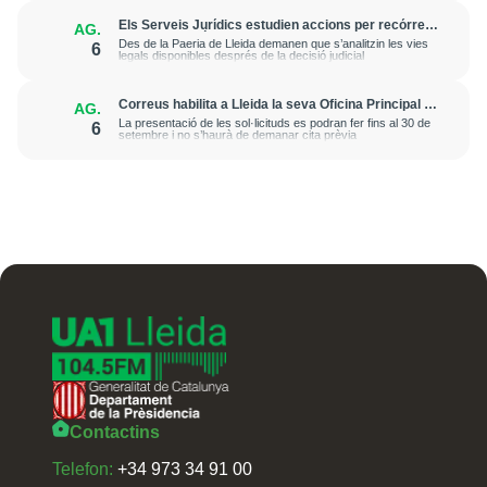
Els Serveis Jurídics estudien accions per recórrer
AG.
l’excarceració de l’investigat per l’onada de
Des de la Paeria de Lleida demanen que s’analitzin les vies
6
robatoris i incendis a l’Horta
legals disponibles després de la decisió judicial
Correus habilita a Lleida la seva Oficina Principal i
AG.
la sucursal de Lleida Ronda per a atendre les
La presentació de les sol·licituds es podran fer fins al 30 de
6
esmenes de regularització de migrants
setembre i no s’haurà de demanar cita prèvia
Contactins
Telefon:
+34 973 34 91 00