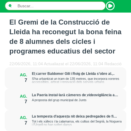
El Gremi de la Construcció de
INICI
Lleida ha reconegut la bona feina
NOTÍCIES
de 8 alumnes dels cicles i
programes educatius del sector
PODCASTS
PROGRAMES
22/06/2026, 11:04
Actualiazat el
22/06/2026, 11:04
Redacció
El carrer Baldomer Gili i Roig de Lleida s’obre al
AG.
ESPORTS
trànsit per millorar la connexió entre Ciutat Jardí i
S’ha urbanitzat un tram de 135 metres, que incorpora voreres
7
l’entorn de Rovira Roure
accessibles, arbrat i renovació dels serveis urbans
CONTACTE
La Paeria instal·larà càmeres de videovigilància a
AG.
la plaça Edil Saturnino, a l'estació
A proposta del grup municipal de Junts
7
La tempesta d’aquesta nit deixa pedregades de fins
AG.
a 7 cm a Raimat, però la verema no pateix
Tot i els xàfecs i la calamarsa, els cultius del Segrià, la Noguera
7
afectacions significatives
i l’Urgell no han sofert danys