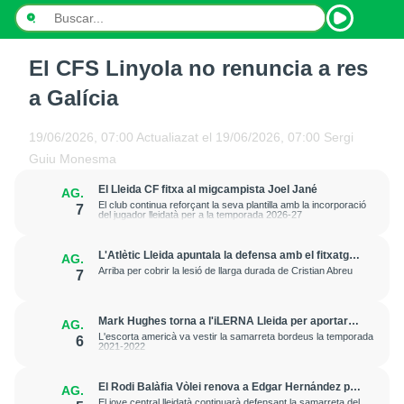
El CFS Linyola no renuncia a res
INICI
a Galícia
NOTÍCIES
19/06/2026, 07:00
Actualiazat el
19/06/2026, 07:00
Sergi
PODCASTS
Guiu Monesma
El Lleida CF fitxa al migcampista Joel Jané
AG.
PROGRAMES
El club continua reforçant la seva plantilla amb la incorporació
7
del jugador lleidatà per a la temporada 2026-27
ESPORTS
L'Atlètic Lleida apuntala la defensa amb el fitxatge
AG.
del central Fer Romero
CONTACTE
Arriba per cobrir la lesió de llarga durada de Cristian Abreu
7
Mark Hughes torna a l'iLERNA Lleida per aportar
AG.
amenaça exterior
L'escorta americà va vestir la samarreta bordeus la temporada
6
2021-2022
El Rodi Balàfia Vòlei renova a Edgar Hernández per
AG.
a la temporada 2026-2027
El jove central lleidatà continuarà defensant la samarreta del