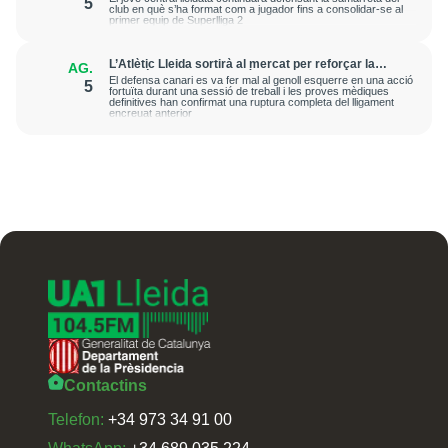
5
club en què s’ha format com a jugador fins a consolidar-se al
primer equip de Superlliga 2
L’Atlètic Lleida sortirà al mercat per reforçar la
AG.
posició de central després de la greu lesió que ha
El defensa canari es va fer mal al genoll esquerre en una acció
5
patit Cristian Abreu
fortuïta durant una sessió de treball i les proves mèdiques
definitives han confirmat una ruptura completa del lligament
encreuat anterior
Contactins
Telefon:
+34 973 34 91 00