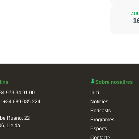
JUL
1
tins
Sobre nosaltres
34 973 34 91 00
Inici
p:
+34 689 035 224
Notícies
Podcasts
sbe Ruano, 22
Programes
06, Lleida
Esports
Contacte