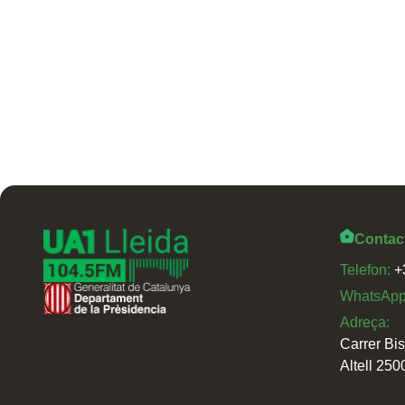
Contac
Telefon:
+
WhatsAp
Adreça:
Carrer Bi
Altell 250