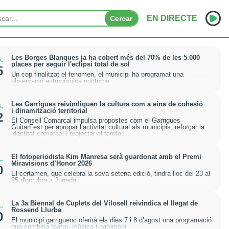
EN DIRECTE
Cercar
INICI
Les Borges Blanques ja ha cobert més del 70% de les 5.000
.
places per seguir l'eclipsi total de sol
5
Un cop finalitzat el fenomen, el municipi ha programat una
NOTÍCIES
observació astronòmica nocturna
PODCASTS
Les Garrigues reivindiquen la cultura com a eina de cohesió
.
i dinamització territorial
2
PROGRAMES
El Consell Comarcal impulsa propostes com el Garrigues
GuitarFest per apropar l’activitat cultural als municipis, reforçar la
identitat comarcal i projectar el territori
ESPORTS
El fotoperiodista Kim Manresa serà guardonat amb el Premi
.
CONTACTE
Miravisions d’Honor 2026
0
El certamen, que celebra la seva setena edició, tindrà lloc del 23 al
25 d'octubre a Juneda
La 3a Biennal de Cuplets del Vilosell reivindica el llegat de
.
Rossend Llurba
0
El municipi garriguenc oferirà els dies 7 i 8 d’agost una programació
que combina teatre, música i patrimoni