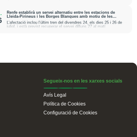
Renfe establirà un servei alternatiu entre les estacions de
.
Lleida-Pirineus i les Borges Blanques amb motiu de les
6
obres d’ADIF a Juneda
L’afectació inclou l’últim tren del divendres 24, els dies 25 i 26 de
juliol, i està previst recuperar el servei dilluns 27 al matí
Segueix-nos en les xarxes socials
Avís Legal
Política de Cookies
Configuració de Cookies