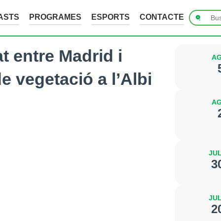
ASTS
PROGRAMES
ESPORTS
CONTACTE
at entre Madrid i
AG
e vegetació a l’Albi
AG
JUL
3
JUL
2