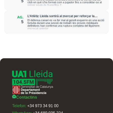
5
club en què s’ha format com a jugador fins a consolidar-se al
primer equip de Superlliga 2
L’Atlètic Lleida sortirà al mercat per reforçar la
AG.
posició de central després de la greu lesió que ha
El defensa canari es va fer mal al genoll esquerre en una acció
5
patit Cristian Abreu
fortuïta durant una sessió de treball i les proves mèdiques
definitives han confirmat una ruptura completa del lligament
encreuat anterior
Contactins
Telefon:
+34 973 34 91 00