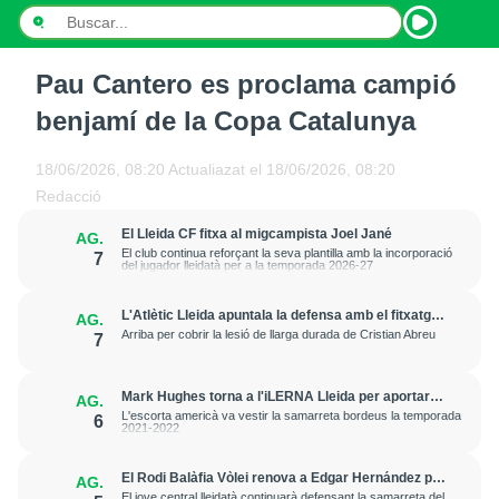
Pau Cantero es proclama campió
INICI
benjamí de la Copa Catalunya
NOTÍCIES
18/06/2026, 08:20
Actualiazat el
18/06/2026, 08:20
PODCASTS
Redacció
El Lleida CF fitxa al migcampista Joel Jané
AG.
PROGRAMES
El club continua reforçant la seva plantilla amb la incorporació
7
del jugador lleidatà per a la temporada 2026-27
ESPORTS
L'Atlètic Lleida apuntala la defensa amb el fitxatge
AG.
del central Fer Romero
CONTACTE
Arriba per cobrir la lesió de llarga durada de Cristian Abreu
7
Mark Hughes torna a l'iLERNA Lleida per aportar
AG.
amenaça exterior
L'escorta americà va vestir la samarreta bordeus la temporada
6
2021-2022
El Rodi Balàfia Vòlei renova a Edgar Hernández per
AG.
a la temporada 2026-2027
El jove central lleidatà continuarà defensant la samarreta del