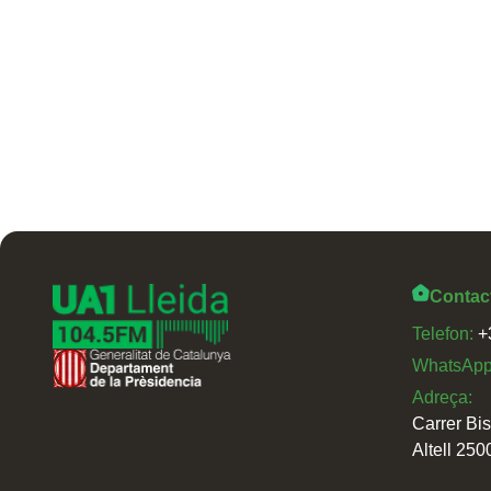
Contac
Telefon:
+
WhatsAp
Adreça:
Carrer Bi
Altell 250