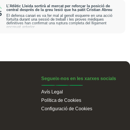
L’Atlètic Lleida sortirà al mercat per reforçar la posició de
.
central després de la greu lesió que ha patit Cristian Abreu
5
El defensa canari es va fer mal al genoll esquerre en una acció
fortuïta durant una sessió de treball i les proves mèdiques
definitives han confirmat una ruptura completa del lligament
encreuat anterior
Segueix-nos en les xarxes socials
Avís Legal
Política de Cookies
Configuració de Cookies