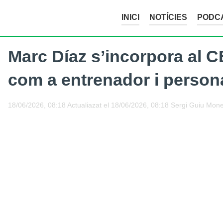
INICI
NOTÍCIES
PODC
Marc Díaz s’incorpora al C
com a entrenador i person
18/06/2026, 08:18
Actualiazat el
18/06/2026, 08:18
Sergi Guiu Mon