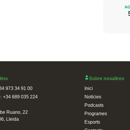
AG
tins
Sobre nosaltres
34 973 34 91 00
Inici
p:
+34 689 035 224
Notícies
Podcasts
sbe Ruano, 22
Programes
06, Lleida
Esports