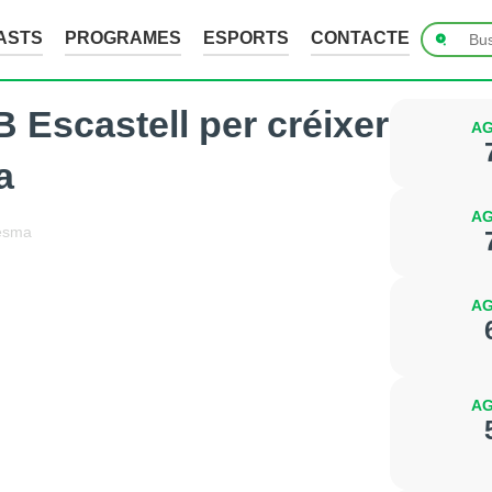
ASTS
PROGRAMES
ESPORTS
CONTACTE
B Escastell per créixer
AG
a
AG
esma
AG
AG