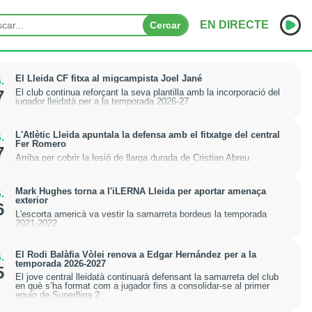
EN DIRECTE
Cercar
INICI
El Lleida CF fitxa al migcampista Joel Jané
.
El club continua reforçant la seva plantilla amb la incorporació del
7
jugador lleidatà per a la temporada 2026-27
NOTÍCIES
PODCASTS
L'Atlètic Lleida apuntala la defensa amb el fitxatge del central
.
Fer Romero
7
Arriba per cobrir la lesió de llarga durada de Cristian Abreu
PROGRAMES
ESPORTS
Mark Hughes torna a l'iLERNA Lleida per aportar amenaça
.
exterior
6
L'escorta americà va vestir la samarreta bordeus la temporada
CONTACTE
2021-2022
El Rodi Balàfia Vòlei renova a Edgar Hernández per a la
.
temporada 2026-2027
5
El jove central lleidatà continuarà defensant la samarreta del club
en què s’ha format com a jugador fins a consolidar-se al primer
equip de Superlliga 2