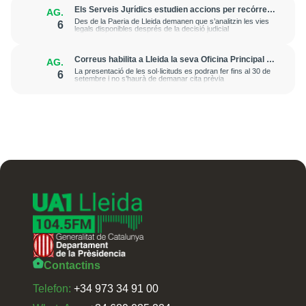
Els Serveis Jurídics estudien accions per recórrer
AG.
l’excarceració de l’investigat per l’onada de
Des de la Paeria de Lleida demanen que s’analitzin les vies
6
robatoris i incendis a l’Horta
legals disponibles després de la decisió judicial
Correus habilita a Lleida la seva Oficina Principal i
AG.
la sucursal de Lleida Ronda per a atendre les
La presentació de les sol·licituds es podran fer fins al 30 de
6
esmenes de regularització de migrants
setembre i no s’haurà de demanar cita prèvia
Contactins
Telefon:
+34 973 34 91 00