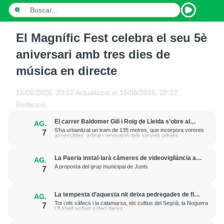
El Magnífic Fest celebra el seu 5è
INICI
aniversari amb tres dies de
NOTÍCIES
música en directe
PODCASTS
15/06/2026, 20:22
Actualiazat el
15/06/2026, 20:22
Redacció
PROGRAMES
El carrer Baldomer Gili i Roig de Lleida s’obre al
AG.
trànsit per millorar la connexió entre Ciutat Jardí i
ESPORTS
S’ha urbanitzat un tram de 135 metres, que incorpora voreres
7
l’entorn de Rovira Roure
accessibles, arbrat i renovació dels serveis urbans
CONTACTE
La Paeria instal·larà càmeres de videovigilància a
AG.
la plaça Edil Saturnino, a l'estació
A proposta del grup municipal de Junts
7
La tempesta d’aquesta nit deixa pedregades de fins
AG.
a 7 cm a Raimat, però la verema no pateix
Tot i els xàfecs i la calamarsa, els cultius del Segrià, la Noguera
7
afectacions significatives
i l’Urgell no han sofert danys