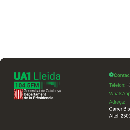
Contac
Telefon:
+
WhatsAp
Adreça:
Carrer Bi
Altell 250