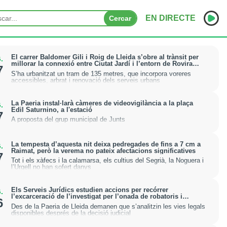
EN DIRECTE
Cercar
INICI
El carrer Baldomer Gili i Roig de Lleida s’obre al trànsit per
.
millorar la connexió entre Ciutat Jardí i l’entorn de Rovira
7
Roure
S’ha urbanitzat un tram de 135 metres, que incorpora voreres
NOTÍCIES
accessibles, arbrat i renovació dels serveis urbans
PODCASTS
La Paeria instal·larà càmeres de videovigilància a la plaça
.
Edil Saturnino, a l'estació
7
PROGRAMES
A proposta del grup municipal de Junts
ESPORTS
La tempesta d’aquesta nit deixa pedregades de fins a 7 cm a
.
Raimat, però la verema no pateix afectacions significatives
7
CONTACTE
Tot i els xàfecs i la calamarsa, els cultius del Segrià, la Noguera i
l’Urgell no han sofert danys
Els Serveis Jurídics estudien accions per recórrer
.
l’excarceració de l’investigat per l’onada de robatoris i
6
incendis a l’Horta
Des de la Paeria de Lleida demanen que s’analitzin les vies legals
disponibles després de la decisió judicial