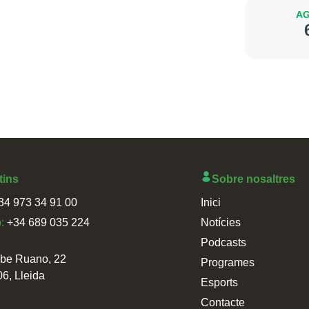
AG
tins
Sobre nosaltres
34 973 34 91 00
Inici
p:
+34 689 035 224
Notícies
Podcasts
sbe Ruano, 22
Programes
06, Lleida
Esports
Contacte