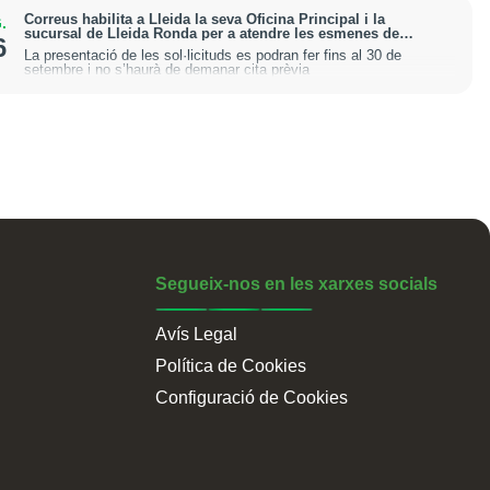
Correus habilita a Lleida la seva Oficina Principal i la
.
sucursal de Lleida Ronda per a atendre les esmenes de
6
regularització de migrants
La presentació de les sol·licituds es podran fer fins al 30 de
setembre i no s’haurà de demanar cita prèvia
Segueix-nos en les xarxes socials
Avís Legal
Política de Cookies
Configuració de Cookies