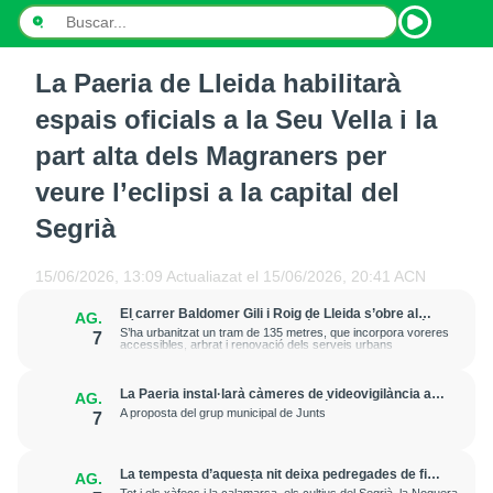
La Paeria de Lleida habilitarà
INICI
espais oficials a la Seu Vella i la
NOTÍCIES
part alta dels Magraners per
veure l’eclipsi a la capital del
PODCASTS
Segrià
PROGRAMES
15/06/2026, 13:09
Actualiazat el
15/06/2026, 20:41
ACN
ESPORTS
El carrer Baldomer Gili i Roig de Lleida s’obre al
AG.
trànsit per millorar la connexió entre Ciutat Jardí i
CONTACTE
S’ha urbanitzat un tram de 135 metres, que incorpora voreres
7
l’entorn de Rovira Roure
accessibles, arbrat i renovació dels serveis urbans
La Paeria instal·larà càmeres de videovigilància a
AG.
la plaça Edil Saturnino, a l'estació
A proposta del grup municipal de Junts
7
La tempesta d’aquesta nit deixa pedregades de fins
AG.
a 7 cm a Raimat, però la verema no pateix
Tot i els xàfecs i la calamarsa, els cultius del Segrià, la Noguera