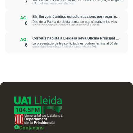
7
afectacions significatives
i l’Urgell no han sofert danys
Els Serveis Jurídics estudien accions per recórrer
AG.
l’excarceració de l’investigat per l’onada de
Des de la Paeria de Lleida demanen que s’analitzin les vies
6
robatoris i incendis a l’Horta
legals disponibles després de la decisió judicial
Correus habilita a Lleida la seva Oficina Principal i
AG.
la sucursal de Lleida Ronda per a atendre les
La presentació de les sol·licituds es podran fer fins al 30 de
6
esmenes de regularització de migrants
setembre i no s’haurà de demanar cita prèvia
Contactins