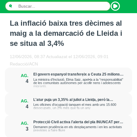
La inflació baixa tres dècimes al
INICI
maig a la demarcació de Lleida i
NOTÍCIES
se situa al 3,4%
PODCASTS
12/06/2026, 08:37
Actualiazat el
12/06/2026, 09:01
Redacció/ACN
PROGRAMES
El govern espanyol transfereix a Ceuta 25 milions
AG.
d’euros per garantir l’atenció dels menors arribats
ESPORTS
La ministra d’Inclusió, Elma Saiz, apel•la a la “responsabilitat”
4
els darrers dies
de les comunitats autònomes per acollir nens i adolescents
migrants.
CONTACTE
L'atur puja un 3,35% al juliol a Lleida, però la
AG.
demarcació suma 4.667 afiliats més a la Seguretat
Les oficines d'ocupació tanquen el mes amb uns 15.600
4
Social
desocupats, un 2% més que fa un any
Protecció Civil activa l'alerta del pla INUNCAT per la
AG.
previsió de pluges fortes dimarts a la tarda
Demanen prudència en els desplaçaments i en les activitats
3
previstes a l’aire lliure