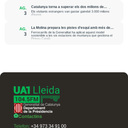
Catalunya torna a superar els dos milions de
AG.
turistes internacionals en un mes de juny després
Els visitants estrangers van gastar gairebé 3.000 milions
3
de sis anys
d'euros
La Molina prepara les pistes d’esquí amb més de
AG.
3.000 ovelles
Ferrocarrils de la Generalitat ha aplicat aquest model
3
sostenible a les sis estacions de muntanya que gestiona el
Pirineu Català
Contactins
Telefon:
+34 973 34 91 00