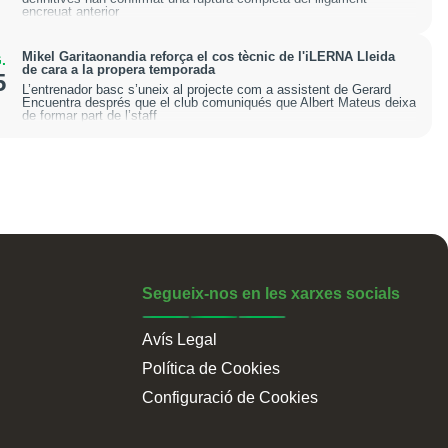
encreuat anterior
Mikel Garitaonandia reforça el cos tècnic de l'iLERNA Lleida
.
de cara a la propera temporada
5
L’entrenador basc s’uneix al projecte com a assistent de Gerard
Encuentra després que el club comuniqués que Albert Mateus deixa
de formar part de l’staff
Segueix-nos en les xarxes socials
Avís Legal
Política de Cookies
Configuració de Cookies