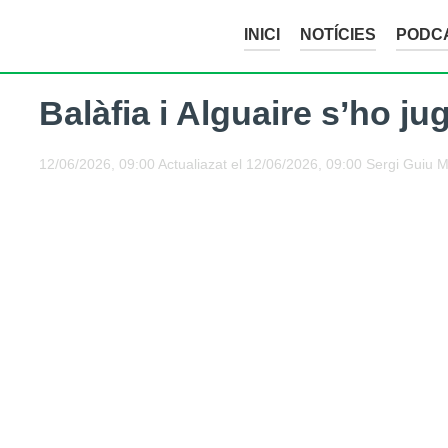
INICI
NOTÍCIES
PODC
Balàfia i Alguaire s’ho j
12/06/2026, 09:00
Actualiazat el
12/06/2026, 09:00
Sergi Guiu 