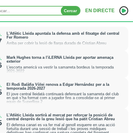
EN DIRECTE
Cercar
INICI
L'Atlètic Lleida apuntala la defensa amb el fitxatge del central
.
Fer Romero
7
Arriba per cobrir la lesió de llarga durada de Cristian Abreu
NOTÍCIES
PODCASTS
Mark Hughes torna a l'iLERNA Lleida per aportar amenaça
.
exterior
6
L'escorta americà va vestir la samarreta bordeus la temporada
PROGRAMES
2021-2022
ESPORTS
El Rodi Balàfia Vòlei renova a Edgar Hernández per a la
.
temporada 2026-2027
5
CONTACTE
El jove central lleidatà continuarà defensant la samarreta del club
en què s’ha format com a jugador fins a consolidar-se al primer
equip de Superlliga 2
L’Atlètic Lleida sortirà al mercat per reforçar la posició de
.
central després de la greu lesió que ha patit Cristian Abreu
5
El defensa canari es va fer mal al genoll esquerre en una acció
fortuïta durant una sessió de treball i les proves mèdiques
definitives han confirmat una ruptura completa del lligament