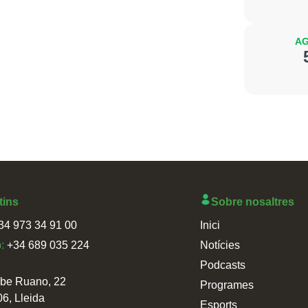
AG
tins
Sobre nosaltres
34 973 34 91 00
Inici
p:
+34 689 035 224
Notícies
Podcasts
sbe Ruano, 22
Programes
06, Lleida
Esports