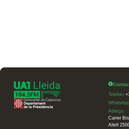
Contac
Telefon:
+
WhatsAp
Adreça:
Carrer Bi
Altell 250