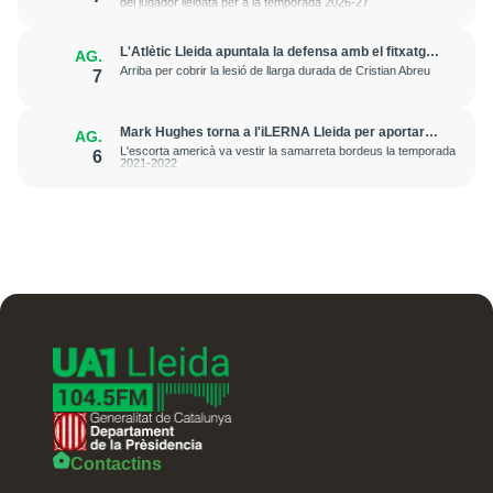
del jugador lleidatà per a la temporada 2026-27
L'Atlètic Lleida apuntala la defensa amb el fitxatge
AG.
del central Fer Romero
Arriba per cobrir la lesió de llarga durada de Cristian Abreu
7
Mark Hughes torna a l'iLERNA Lleida per aportar
AG.
amenaça exterior
L'escorta americà va vestir la samarreta bordeus la temporada
6
2021-2022
Contactins