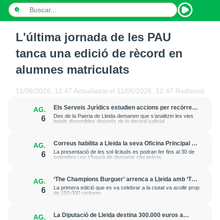
L'última jornada de les PAU
INICI
tanca una edició de rècord en
NOTÍCIES
alumnes matriculats
PODCASTS
11/06/2026, 12:47
Actualiazat el
11/06/2026, 12:47
Redacció
PROGRAMES
Els Serveis Jurídics estudien accions per recórrer
AG.
l’excarceració de l’investigat per l’onada de
Des de la Paeria de Lleida demanen que s’analitzin les vies
6
robatoris i incendis a l’Horta
legals disponibles després de la decisió judicial
ESPORTS
Correus habilita a Lleida la seva Oficina Principal i
AG.
CONTACTE
la sucursal de Lleida Ronda per a atendre les
La presentació de les sol·licituds es podran fer fins al 30 de
6
esmenes de regularització de migrants
setembre i no s’haurà de demanar cita prèvia
‘The Champions Burguer’ arrenca a Lleida amb ‘The
AG.
Big Game’, una ruta inspirada en l’estètica del futbol
La primera edició que es va celebrar a la ciutat va acollir prop
6
americà
de 150.000 visitants
La Diputació de Lleida destina 300.000 euros a
AG.