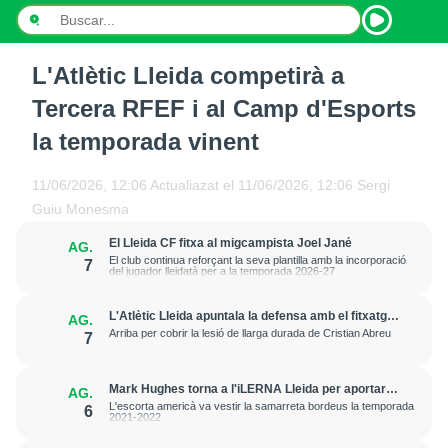
L'Atlètic Lleida competirà a
INICI
Tercera RFEF i al Camp d'Esports
NOTÍCIES
la temporada vinent
PODCASTS
11/06/2026, 12:06
Actualiazat el
11/06/2026, 12:06
Sergi
Guiu Monesma
PROGRAMES
El Lleida CF fitxa al migcampista Joel Jané
AG.
ESPORTS
El club continua reforçant la seva plantilla amb la incorporació
7
del jugador lleidatà per a la temporada 2026-27
CONTACTE
L'Atlètic Lleida apuntala la defensa amb el fitxatge
AG.
del central Fer Romero
Arriba per cobrir la lesió de llarga durada de Cristian Abreu
7
Mark Hughes torna a l'iLERNA Lleida per aportar
AG.
amenaça exterior
L'escorta americà va vestir la samarreta bordeus la temporada
6
2021-2022