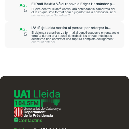
El Rodi Balàfia Vòlei renova a Edgar Hernández per
AG.
a la temporada 2026-2027
El jove central lleidatà continuarà defensant la samarreta del
5
club en què s’ha format com a jugador fins a consolidar-se al
primer equip de Superlliga 2
L’Atlètic Lleida sortirà al mercat per reforçar la
AG.
posició de central després de la greu lesió que ha
El defensa canari es va fer mal al genoll esquerre en una acció
5
patit Cristian Abreu
fortuïta durant una sessió de treball i les proves mèdiques
definitives han confirmat una ruptura completa del lligament
encreuat anterior
Contactins