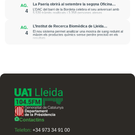
La Paeria obrirà al setembre la segona Oficina
AG.
d’Atenció Ciutadana de Barri al Secà de Sant Pere
L’OAC del barri de la Bordeta celebra el seu aniversari amb
4
5.530 tràmits realitzats i 3.358 persones ateses
L’Institut de Recerca Biomèdica de Lleida
AG.
desenvolupa una metodologia més ràpida i
El nou sistema permet analitzar una mostra de sang reduint al
4
sostenible per avançar en la medicina de precisió
màxim els productes químics sense perdre precisió en els
resultats
Contactins
Telefon:
+34 973 34 91 00