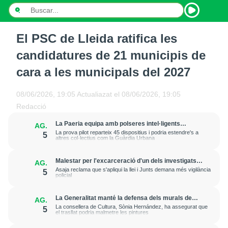
El PSC de Lleida ratifica les
INICI
candidatures de 21 municipis de
NOTÍCIES
cara a les municipals del 2027
PODCASTS
08/06/2026, 19:05
Actualiazat el
08/06/2026, 19:05
Redacció
PROGRAMES
La Paeria equipa amb polseres intel·ligents
AG.
treballadors municipals que fan feina al carrer per
ESPORTS
La prova pilot reparteix 45 dispositius i podria estendre's a
5
prevenir cops de calor
altres col·lectius com la Guàrdia Urbana
CONTACTE
Malestar per l'excarceració d'un dels investigats
AG.
per l'onada de robatoris i incendis a cases de
Asaja reclama que s'apliqui la llei i Junts demana més vigilància
5
l'Horta de Lleida
policial
La Generalitat manté la defensa dels murals de
AG.
Sixena i aposta per esgotar la via judicial
La consellera de Cultura, Sònia Hernández, ha assegurat que
5
el trasllat podria malmetre les pintures