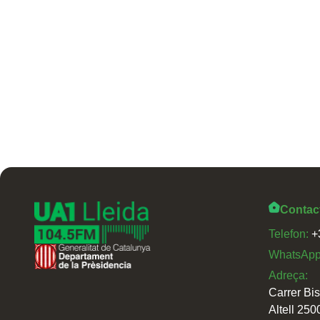
Contac
Telefon:
+
WhatsAp
Adreça:
Carrer Bi
Altell 250