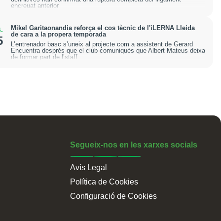
encreuat anterior
Mikel Garitaonandia reforça el cos tècnic de l'iLERNA Lleida
.
de cara a la propera temporada
5
L’entrenador basc s’uneix al projecte com a assistent de Gerard
Encuentra després que el club comuniqués que Albert Mateus deixa
de formar part de l’staff
Segueix-nos en les xarxes socials
Avís Legal
Política de Cookies
Configuració de Cookies