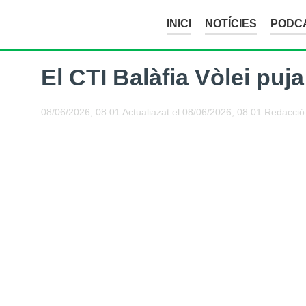
INICI
NOTÍCIES
PODC
El CTI Balàfia Vòlei puj
08/06/2026, 08:01
Actualiazat el
08/06/2026, 08:01
Redacció