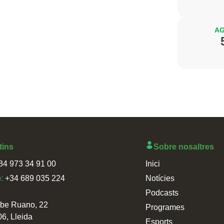
AG
tins
Sobre nosaltres
34 973 34 91 00
Inici
p:
+34 689 035 224
Notícies
Podcasts
sbe Ruano, 22
Programes
06, Lleida
Esports