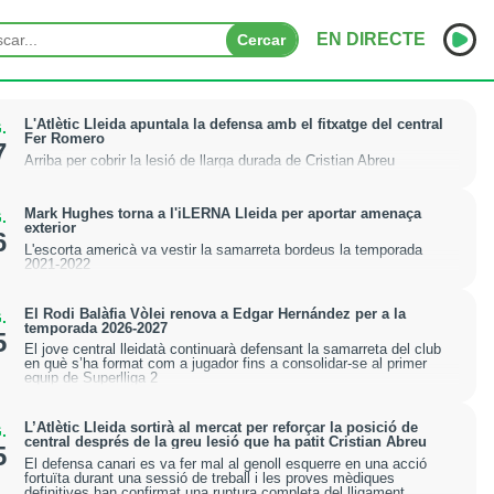
EN DIRECTE
Cercar
INICI
L'Atlètic Lleida apuntala la defensa amb el fitxatge del central
.
Fer Romero
7
Arriba per cobrir la lesió de llarga durada de Cristian Abreu
NOTÍCIES
PODCASTS
Mark Hughes torna a l'iLERNA Lleida per aportar amenaça
.
exterior
6
L'escorta americà va vestir la samarreta bordeus la temporada
PROGRAMES
2021-2022
ESPORTS
El Rodi Balàfia Vòlei renova a Edgar Hernández per a la
.
temporada 2026-2027
5
CONTACTE
El jove central lleidatà continuarà defensant la samarreta del club
en què s’ha format com a jugador fins a consolidar-se al primer
equip de Superlliga 2
L’Atlètic Lleida sortirà al mercat per reforçar la posició de
.
central després de la greu lesió que ha patit Cristian Abreu
5
El defensa canari es va fer mal al genoll esquerre en una acció
fortuïta durant una sessió de treball i les proves mèdiques
definitives han confirmat una ruptura completa del lligament