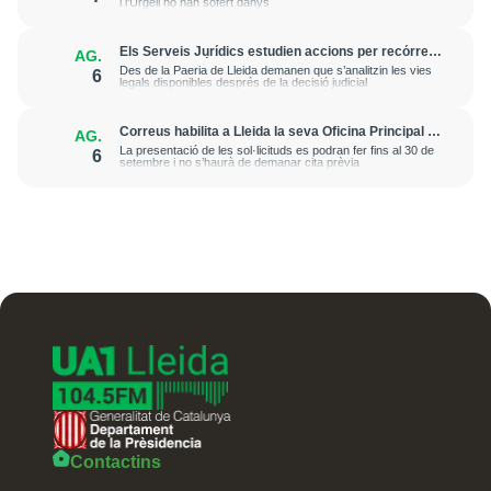
i l’Urgell no han sofert danys
Els Serveis Jurídics estudien accions per recórrer
AG.
l’excarceració de l’investigat per l’onada de
Des de la Paeria de Lleida demanen que s’analitzin les vies
6
robatoris i incendis a l’Horta
legals disponibles després de la decisió judicial
Correus habilita a Lleida la seva Oficina Principal i
AG.
la sucursal de Lleida Ronda per a atendre les
La presentació de les sol·licituds es podran fer fins al 30 de
6
esmenes de regularització de migrants
setembre i no s’haurà de demanar cita prèvia
Contactins