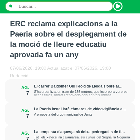
ERC reclama explicacions a la
INICI
Paeria sobre el desplegament de
NOTÍCIES
la moció de lleure educatiu
aprovada fa un any
PODCASTS
PROGRAMES
07/06/2026, 19:00
Actualiazat el
07/06/2026, 19:00
Redacció
ESPORTS
El carrer Baldomer Gili i Roig de Lleida s’obre al
AG.
trànsit per millorar la connexió entre Ciutat Jardí i
S’ha urbanitzat un tram de 135 metres, que incorpora voreres
7
CONTACTE
l’entorn de Rovira Roure
accessibles, arbrat i renovació dels serveis urbans
La Paeria instal·larà càmeres de videovigilància a
AG.
la plaça Edil Saturnino, a l'estació
A proposta del grup municipal de Junts
7
La tempesta d’aquesta nit deixa pedregades de fins
AG.
a 7 cm a Raimat, però la verema no pateix
Tot i els xàfecs i la calamarsa, els cultius del Segrià, la Noguera
7
afectacions significatives