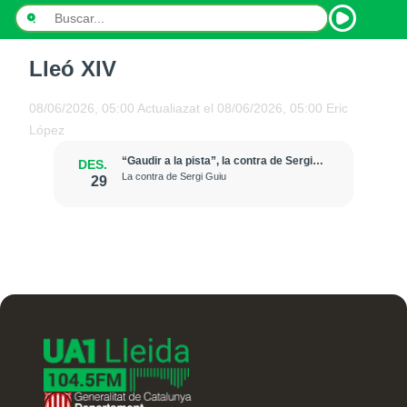
Lleó XIV
INICI
08/06/2026, 05:00
Actualiazat el
08/06/2026, 05:00
Eric
NOTÍCIES
López
PODCASTS
“Gaudir a la pista”, la contra de Sergi
DES.
Guiu
La contra de Sergi Guiu
29
PROGRAMES
ESPORTS
CONTACTE