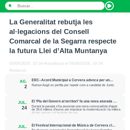
La Generalitat rebutja les
INICI
al·legacions del Consell
NOTÍCIES
Comarcal de la Segarra respecte
la futura Llei d’Alta Muntanya
PODCASTS
PROGRAMES
05/06/2026, 10:34
Actualiazat el
05/06/2026, 10:34
Redacció
ESPORTS
ERC–Acord Municipal a Cervera advoca per un
AG.
projecte transversal i obert a les municipals del
Ramon Augé es perfila per repetir com a candidat de Junts
2
CONTACTE
2027 amb l’alcaldable Daniel Martínez
El ‘Pla del Govern al territori’ fa una nova aturada a
JUL.
Cervera
Durant la parada s’ha anunciat una nova convocatòria d'ajuts
24
de 39,6 milions d'euros per impulsar la modernització i la millora
de les xarxes col·lectives de reg
El Festival Internacional de Música de Cervera clou
JUL.
la seva 44a edició amb un ple en tots els concerts