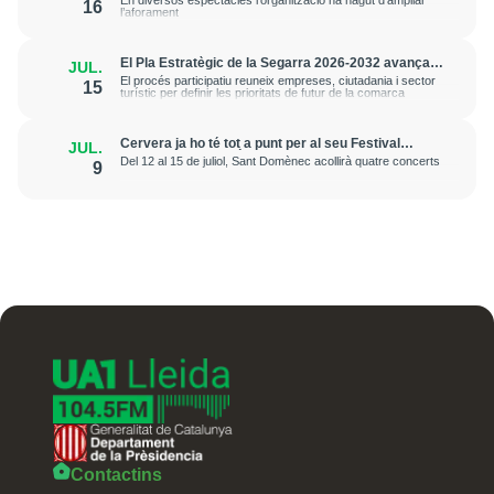
En diversos espectacles l'organització ha hagut d’ampliar
16
l’aforament
El Pla Estratègic de la Segarra 2026-2032 avança
JUL.
incorporant la veu del territori
El procés participatiu reuneix empreses, ciutadania i sector
15
turístic per definir les prioritats de futur de la comarca
Cervera ja ho té tot a punt per al seu Festival
JUL.
Internacional de Música
Del 12 al 15 de juliol, Sant Domènec acollirà quatre concerts
9
Contactins