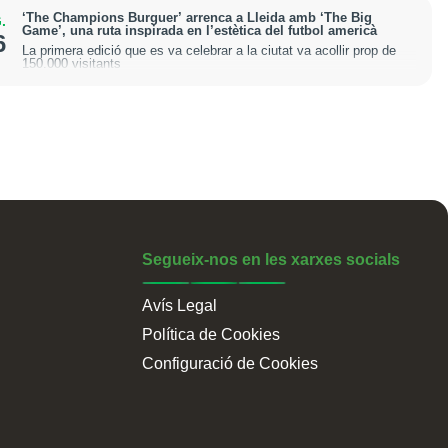
‘The Champions Burguer’ arrenca a Lleida amb ‘The Big
.
Game’, una ruta inspirada en l’estètica del futbol americà
6
La primera edició que es va celebrar a la ciutat va acollir prop de
150.000 visitants
Segueix-nos en les xarxes socials
Avís Legal
Política de Cookies
Configuració de Cookies