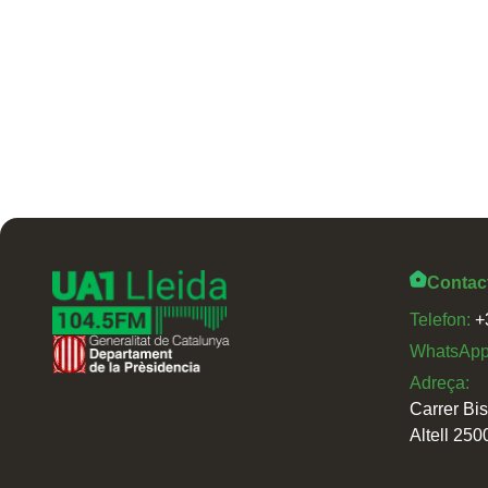
Contac
Telefon:
+
WhatsAp
Adreça:
Carrer Bi
Altell 250