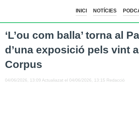
INICI
NOTÍCIES
PODC
‘L’ou com balla’ torna al P
d’una exposició pels vint a
Corpus
04/06/2026, 13:09
Actualiazat el
04/06/2026, 13:15
Redacció