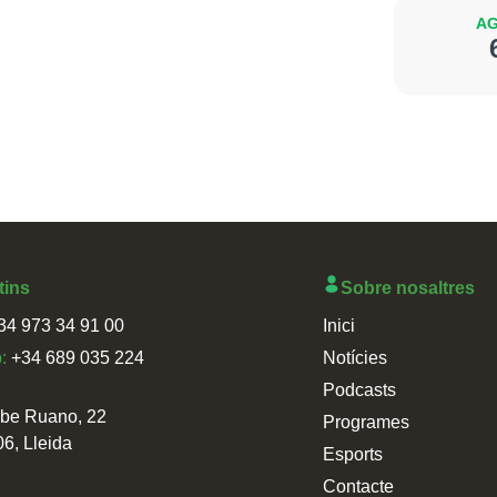
AG
tins
Sobre nosaltres
34 973 34 91 00
Inici
p:
+34 689 035 224
Notícies
Podcasts
sbe Ruano, 22
Programes
06, Lleida
Esports
Contacte