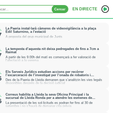
EN DIRECTE
Cercar
INICI
La Paeria instal·larà càmeres de videovigilància a la plaça
.
Edil Saturnino, a l'estació
7
A proposta del grup municipal de Junts
NOTÍCIES
PODCASTS
La tempesta d’aquesta nit deixa pedregades de fins a 7cm a
.
Raimat
7
A partir de les 9.00h del matí es començarà a fer valoració de
PROGRAMES
l’afectació a la verema
ESPORTS
Els Serveis Jurídics estudien accions per recórrer
.
l’excarceració de l’investigat per l’onada de robatoris i
6
incendis a l’Horta
CONTACTE
Des de la Paeria de Lleida demanen que s’analitzin les vies legals
disponibles després de la decisió judicial
Correus habilita a Lleida la seva Oficina Principal i la
.
sucursal de Lleida Ronda per a atendre les esmenes de
6
regularització de migrants
La presentació de les sol·licituds es podran fer fins al 30 de
setembre i no s’haurà de demanar cita prèvia